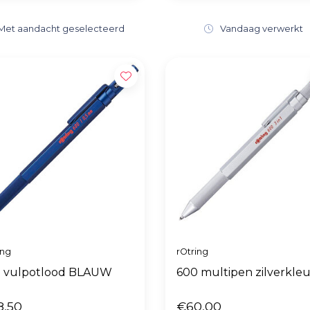
Met aandacht geselecteerd
Vandaag verwerkt
ing
rOtring
 vulpotlood BLAUW
600 multipen zilverkleu
8,50
€60,00