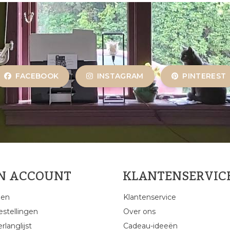
FACEBOOK
INSTAGRAM
PINTEREST
JN ACCOUNT
KLANTENSERVIC
gen
Klantenservice
estellingen
Over ons
rlanglijst
Cadeau-ideeën