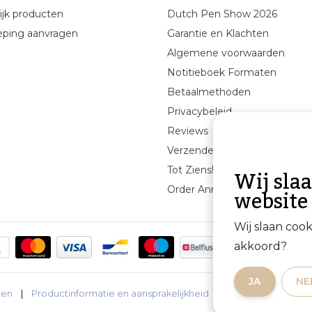
ijk producten
Dutch Pen Show 2026
eping aanvragen
Garantie en Klachten
Algemene voorwaarden
Notitieboek Formaten
Betaalmethoden
Privacybeleid
Reviews
Verzenden & retourneren
Wij sla
Tot Ziens!
website
Order Annuleren
Wij slaan coo
akkoord?
JA
NE
den
|
Productinformatie en aansprakelijkheid
|
Privacybeleid
|