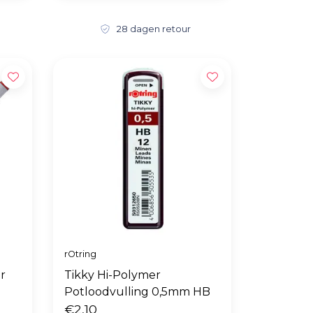
28 dagen retour
rOtring
r
Tikky Hi-Polymer
Potloodvulling 0,5mm HB
€2,10