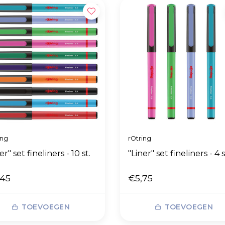
ing
rOtring
er" set fineliners - 10 st.
"Liner" set fineliners - 4 s
,45
€5,75
TOEVOEGEN
TOEVOEGEN