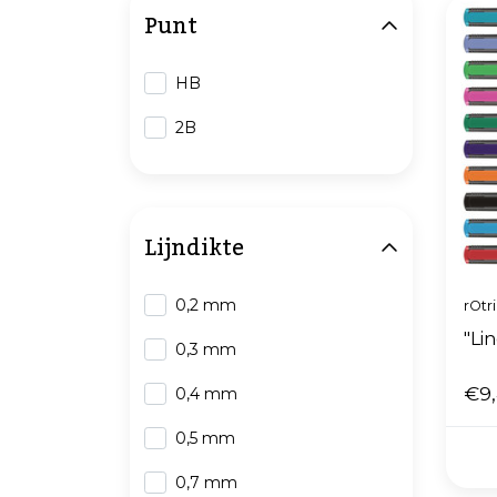
Punt
HB
2B
Lijndikte
0,2 mm
rOtr
"Lin
0,3 mm
€9
0,4 mm
0,5 mm
0,7 mm