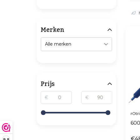
Merken
Prijs
€
€
rOtr
600
€4
9,8