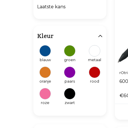
Laatste kans
Kleur
blauw
groen
metaal
rOtr
600
oranje
paars
rood
€6
roze
zwart