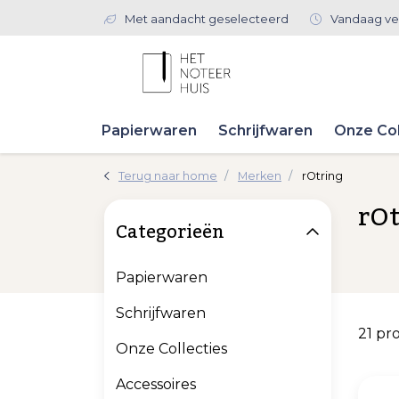
Met aandacht geselecteerd
Vandaag ve
Papierwaren
Schrijfwaren
Onze Col
Terug naar home
Merken
rOtring
rOt
Categorieën
Papierwaren
Schrijfwaren
21 pr
Onze Collecties
Accessoires