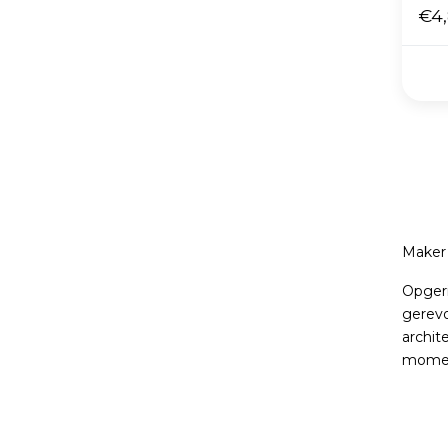
€4,
Maker 
Opgeri
gerevo
archit
moment