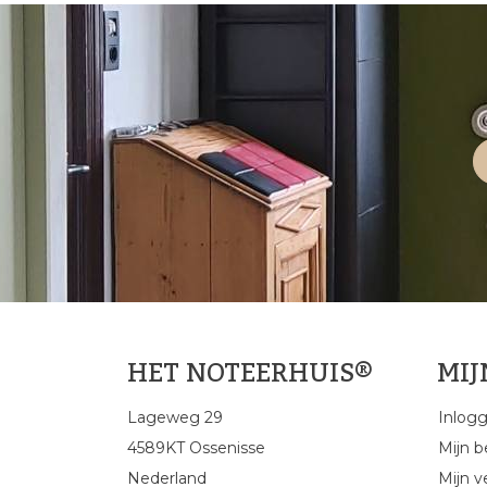
HET NOTEERHUIS®
MI
Lageweg 29
Inlog
4589KT Ossenisse
Mijn b
Nederland
Mijn ve