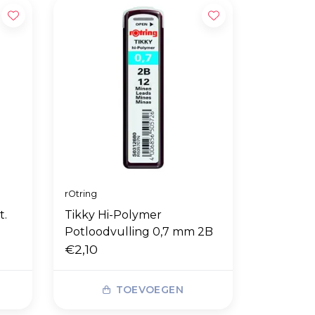
rOtring
t.
Tikky Hi-Polymer
Potloodvulling 0,7 mm 2B
€2,10
TOEVOEGEN