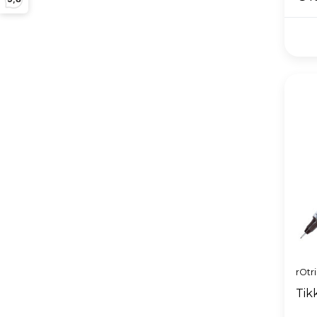
rOtr
Tik