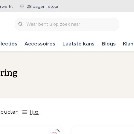
rwerkt
28 dagen retour
lecties
Accessoires
Laatste kans
Blogs
Klan
ring
oducten
Lijst