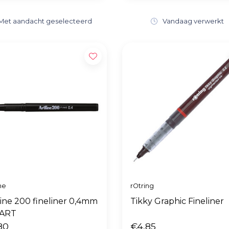
Met aandacht geselecteerd
Vandaag verwerkt
ne
rOtring
line 200 fineliner 0,4mm
Tikky Graphic Fineliner
ART
80
€4,85