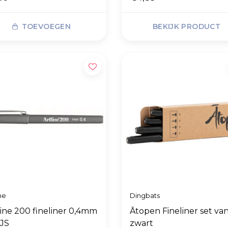
TOEVOEGEN
BEKIJK PRODUCT
ne
Dingbats
line 200 fineliner 0,4mm
Ātopen Fineliner set van
JS
zwart