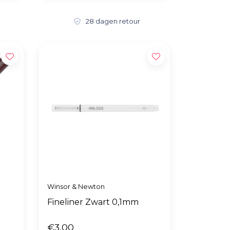
28 dagen retour
Winsor & Newton
Fineliner Zwart 0,1mm
€3,00