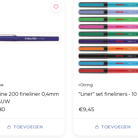
ne
rOtring
line 200 fineliner 0,4mm
"Liner" set fineliners - 10 
AUW
80
€9,45
TOEVOEGEN
TOEVOEGEN