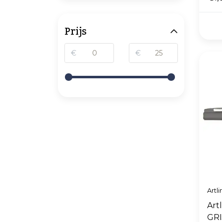
Prijs
€
€
Artli
Art
GRI