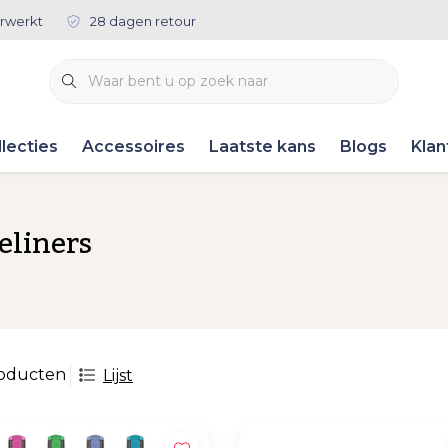
rwerkt
28 dagen retour
lecties
Accessoires
Laatste kans
Blogs
Klan
eliners
roducten
Lijst