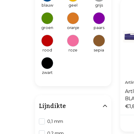
blauw
geel
grijs
groen
oranje
paars
rood
roze
sepia
zwart
Artli
Art
BL
Lijndikte
€1,
0,1 mm
0,2 mm