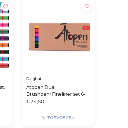
Dingbats
st.
Ātopen Dual
Brushpen+Fineliner set 6-
pack Primary
€24,50
TOEVOEGEN