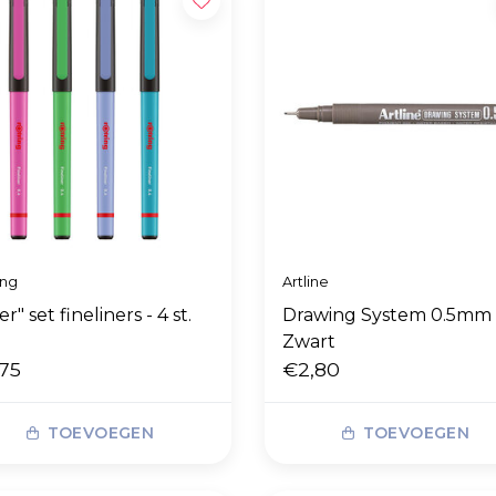
ing
Artline
er" set fineliners - 4 st.
Drawing System 0.5mm
Zwart
75
€2,80
TOEVOEGEN
TOEVOEGEN