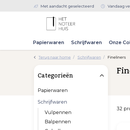
Met aandacht geselecteerd
Vandaag ve
Papierwaren
Schrijfwaren
Onze Col
Terug naar home
Schrijfwaren
Fineliners
Fin
Categorieën
Papierwaren
Schrijfwaren
32 p
Vulpennen
Balpennen