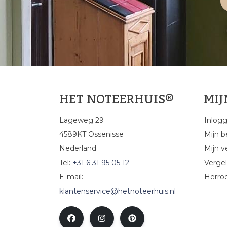
HET NOTEERHUIS®
MI
Lageweg 29
Inlog
4589KT Ossenisse
Mijn b
Nederland
Mijn ve
Tel:
+31 6 31 95 05 12
Vergel
E-mail:
Herro
klantenservice@hetnoteerhuis.nl