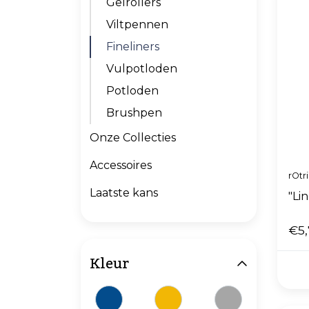
Gelrollers
Viltpennen
Fineliners
Vulpotloden
Potloden
Brushpen
Onze Collecties
Accessoires
rOtr
Laatste kans
"Lin
€5,
Kleur