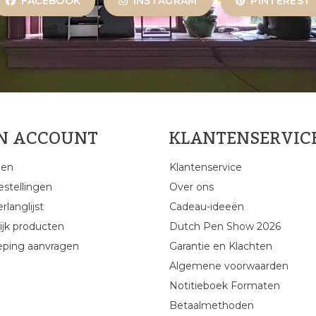
FACEBOOK
INSTAGRAM
PINTEREST
JN ACCOUNT
KLANTENSERVIC
gen
Klantenservice
estellingen
Over ons
rlanglijst
Cadeau-ideeën
ijk producten
Dutch Pen Show 2026
eping aanvragen
Garantie en Klachten
Algemene voorwaarden
Notitieboek Formaten
Betaalmethoden