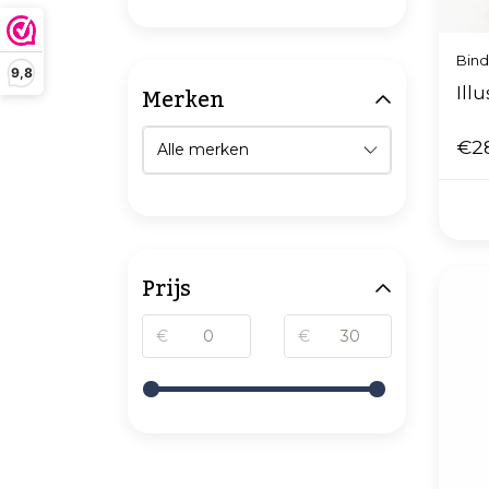
Bin
9,8
Merken
Ill
€2
Prijs
€
€