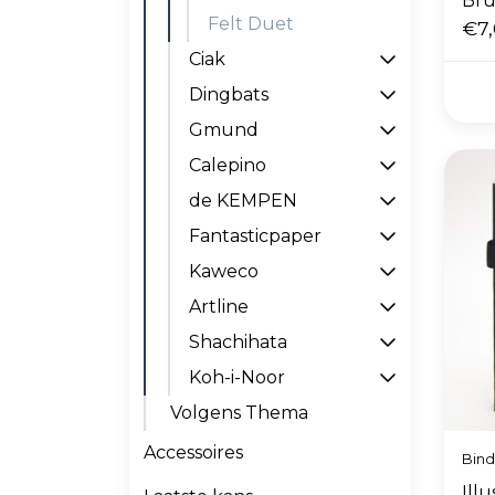
Bru
Felt Duet
€7
Ciak
Dingbats
Gmund
Calepino
de KEMPEN
Fantasticpaper
Kaweco
Artline
Shachihata
Koh-i-Noor
Volgens Thema
Accessoires
Bin
Ill