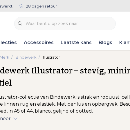
rwerkt
28 dagen retour
lecties
Accessoires
Laatste kans
Blogs
Klan
 Merk
Bindewerk
Illustrator
dewerk Illustrator – stevig, mini
tiel
ustrator-collectie van Bindewerk is strak en robuust: cellu
e linnen rug en elastiek. Met penlus en opbergvak. Besch
d, in A5 of A4, blanco, gelijnd of dotted.
 meer