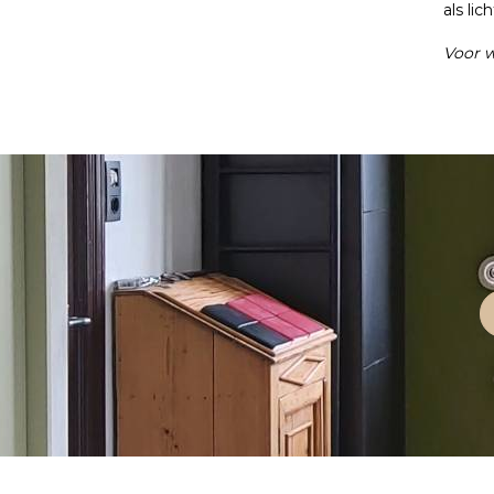
als li
Voor w