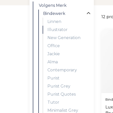
Volgens Merk
Bindewerk
12 pr
Linnen
Illustrator
New Generation
Office
Jackie
Alma
Contemporary
Purist
Purist Grey
Purist Quotes
Bin
Tutor
Lux
Minimalist Grey