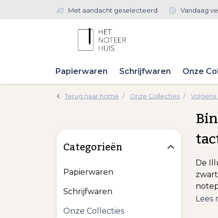
Met aandacht geselecteerd
Vandaag ve
Papierwaren
Schrijfwaren
Onze Col
Terug naar home
Onze Collecties
Volgens
Bin
tac
Categorieën
De Ill
Papierwaren
zwart
notepa
Schrijfwaren
Lees
Onze Collecties