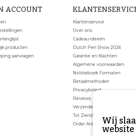
JN ACCOUNT
KLANTENSERVIC
gen
Klantenservice
estellingen
Over ons
rlanglijst
Cadeau-ideeën
ijk producten
Dutch Pen Show 2026
eping aanvragen
Garantie en Klachten
Algemene voorwaarden
Notitieboek Formaten
Betaalmethoden
Privacybeleid
Reviews
Verzenden & retourneren
Wij sla
Tot Ziens!
website
Order Annuleren