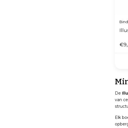
Bin
Ill
€9
Min
De
Ill
van ce
struct
Elk bo
opberg