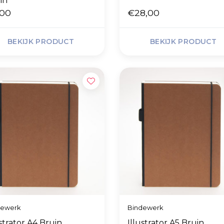
in
,00
€28,00
BEKIJK PRODUCT
BEKIJK PRODUCT
dewerk
Bindewerk
ustrator A4 Bruin
Illustrator A5 Bruin