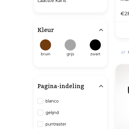
Laatste kans
€2
Kleur
bruin
grijs
zwart
Pagina-indeling
blanco
gelijnd
puntraster