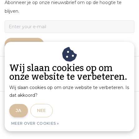
Abonneer je op onze nieuwsbrief om op de hoogte te
blijven.
ABONNEER
Wij slaan cookies op om
onze website te verbeteren.
Wij slaan cookies op om onze website te verbeteren. Is
dat akkoord?
Algemene voorwaarden
|
Productinformatie en aansprakelijkheid
|
Privacybeleid
|
JA
NEE
Sitemap
|
RSS Feed
MEER OVER COOKIES »