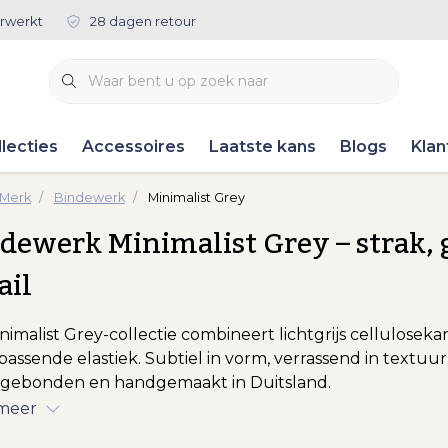
rwerkt
28 dagen retour
lecties
Accessoires
Laatste kans
Blogs
Klan
 Merk
Bindewerk
Minimalist Grey
dewerk Minimalist Grey – strak, g
ail
nimalist Grey-collectie combineert lichtgrijs cellulose
jpassende elastiek. Subtiel in vorm, verrassend in textuu
gebonden en handgemaakt in Duitsland.
 meer