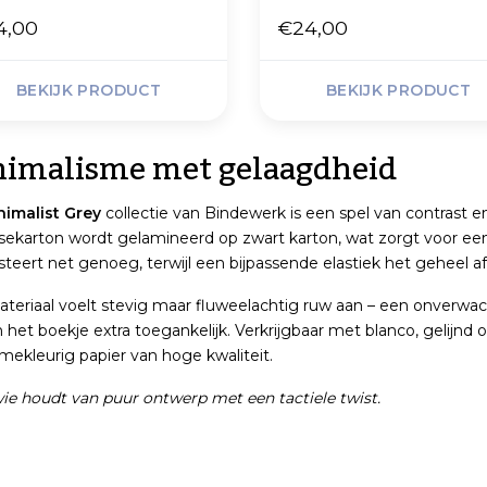
4,00
€24,00
BEKIJK PRODUCT
BEKIJK PRODUCT
imalisme met gelaagdheid
nimalist Grey
collectie van Bindewerk is een spel van contrast en s
osekarton wordt gelamineerd op zwart karton, wat zorgt voor een v
steert net genoeg, terwijl een bijpassende elastiek het geheel afs
teriaal voelt stevig maar fluweelachtig ruw aan – een onverwac
het boekje extra toegankelijk. Verkrijgbaar met blanco, gelijnd
mekleurig papier van hoge kwaliteit.
ie houdt van puur ontwerp met een tactiele twist.