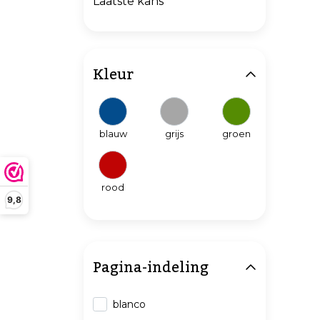
Laatste kans
Kleur
blauw
grijs
groen
rood
9,8
Pagina-indeling
blanco