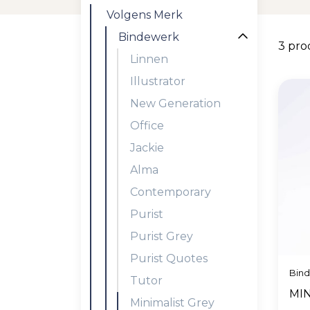
Volgens Merk
Bindewerk
3 pr
Linnen
Illustrator
New Generation
Office
Jackie
Alma
Contemporary
Purist
Purist Grey
Purist Quotes
Bin
Tutor
MIN
Minimalist Grey