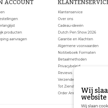
JN ACCOUNT
KLANTENSERVIC
gen
Klantenservice
estellingen
Over ons
rlanglijst
Cadeau-ideeën
ijk producten
Dutch Pen Show 2026
eping aanvragen
Garantie en Klachten
Algemene voorwaarden
Notitieboek Formaten
Betaalmethoden
Privacybeleid
Reviews
Verzenden & retourneren
Wij sla
Tot Ziens!
website
Order Annuleren
Wij slaan coo