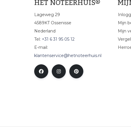
HET NOTEERHUIS®
MI
Lageweg 29
Inlog
4589KT Ossenisse
Mijn b
Nederland
Mijn ve
Tel:
+31 6 31 95 05 12
Vergel
E-mail:
Herro
klantenservice@hetnoteerhuis.nl