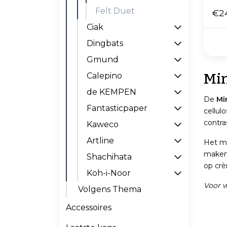
Felt Duet
€2
Ciak
Dingbats
Gmund
Min
Calepino
de KEMPEN
De
Mi
Fantasticpaper
cellul
contra
Kaweco
Artline
Het ma
maken 
Shachihata
op crè
Koh-i-Noor
Voor w
Volgens Thema
Accessoires