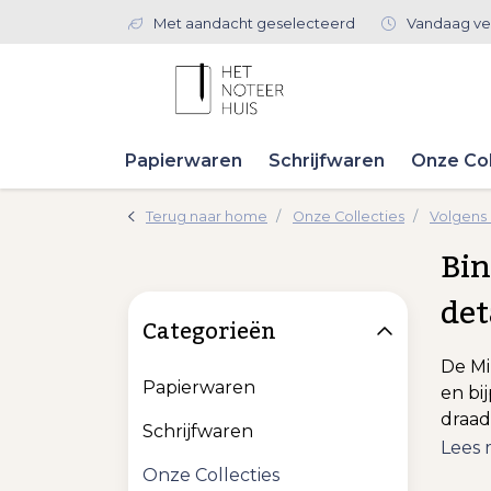
Met aandacht geselecteerd
Vandaag ve
Papierwaren
Schrijfwaren
Onze Col
Terug naar home
Onze Collecties
Volgens
Bin
det
Categorieën
De Mi
Papierwaren
en bi
draad
Schrijfwaren
Lees
Onze Collecties