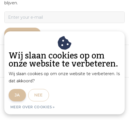
blijven.
ABONNEER
Wij slaan cookies op om
onze website te verbeteren.
Wij slaan cookies op om onze website te verbeteren. Is
dat akkoord?
Algemene voorwaarden
|
Productinformatie en aansprakelijkheid
|
Privacybeleid
|
JA
NEE
Sitemap
|
RSS Feed
MEER OVER COOKIES »