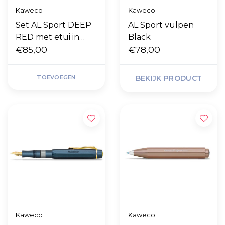
Kaweco
Kaweco
Set AL Sport DEEP
AL Sport vulpen
RED met etui in
Black
retro blik
€85,00
€78,00
TOEVOEGEN
BEKIJK PRODUCT
Kaweco
Kaweco