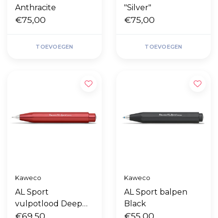
Anthracite
"Silver"
€75,00
€75,00
TOEVOEGEN
TOEVOEGEN
Kaweco
Kaweco
AL Sport
AL Sport balpen
vulpotlood Deep
Black
Red 0,7 mm
€69,50
€55,00