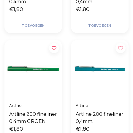
0,4mm
0,4mm
DONKERROOD
€1,80
TURQUOISE
€1,80
TOEVOEGEN
TOEVOEGEN
Artline
Artline
Artline 200 fineliner
Artline 200 fineliner
0,4mm GROEN
0,4mm
€1,80
DONKERGROEN
€1,80