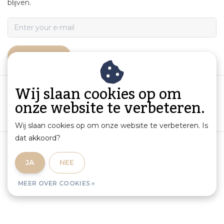
blijven.
ABONNEER
Wij slaan cookies op om
onze website te verbeteren.
Wij slaan cookies op om onze website te verbeteren. Is
dat akkoord?
Algemene voorwaarden
|
Productinformatie en aansprakelijkheid
|
Privacybeleid
|
JA
NEE
Sitemap
|
RSS Feed
MEER OVER COOKIES »