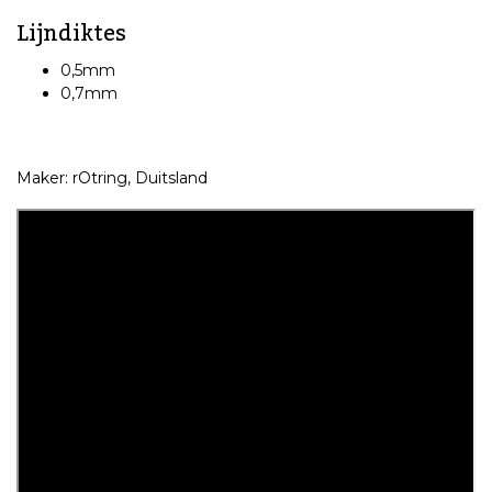
Lijndiktes
0,5mm
0,7mm
Maker: rOtring, Duitsland