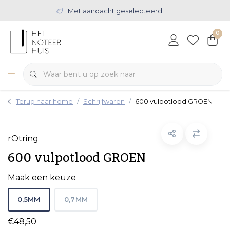
Met aandacht geselecteerd
0
Terug naar home
Schrijfwaren
600 vulpotlood GROEN
rOtring
600 vulpotlood GROEN
Maak een keuze
0,5MM
0,7MM
€48,50