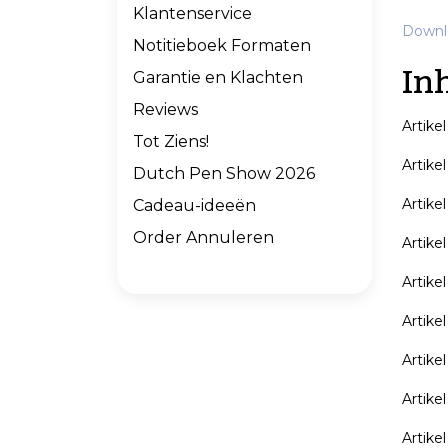
Klantenservice
Downlo
Notitieboek Formaten
In
Garantie en Klachten
Reviews
Artikel
Tot Ziens!
Artike
Dutch Pen Show 2026
Artikel
Cadeau-ideeën
Order Annuleren
Artike
Artike
Artike
Artike
Artike
Artikel