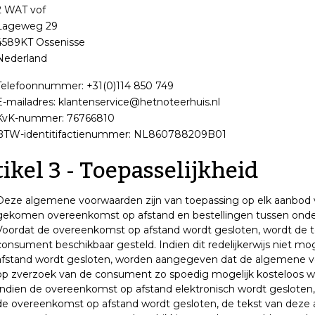
2 WAT vof
Lageweg 29
4589KT Ossenisse
Nederland
Telefoonnummer: +31(0)114 850 749
E-mailadres:
klantenservice@hetnoteerhuis.nl
KvK-nummer: 76766810
BTW-identitifactienummer: NL860788209B01
ikel 3 - Toepasselijkheid
Deze algemene voorwaarden zijn van toepassing op elk aanbod 
gekomen overeenkomst op afstand en bestellingen tussen on
Voordat de overeenkomst op afstand wordt gesloten, wordt de
consument beschikbaar gesteld. Indien dit redelijkerwijs niet mo
afstand wordt gesloten, worden aangegeven dat de algemene voo
op zverzoek van de consument zo spoedig mogelijk kosteloos 
Indien de overeenkomst op afstand elektronisch wordt gesloten, k
de overeenkomst op afstand wordt gesloten, de tekst van deze