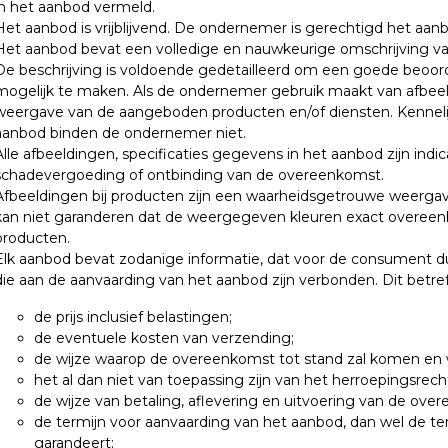
in het aanbod vermeld.
Het aanbod is vrijblijvend. De ondernemer is gerechtigd het aanb
Het aanbod bevat een volledige en nauwkeurige omschrijving v
De beschrijving is voldoende gedetailleerd om een goede beoo
mogelijk te maken. Als de ondernemer gebruik maakt van afbee
weergave van de aangeboden producten en/of diensten. Kennelijk
aanbod binden de ondernemer niet.
Alle afbeeldingen, specificaties gegevens in het aanbod zijn indi
schadevergoeding of ontbinding van de overeenkomst.
Afbeeldingen bij producten zijn een waarheidsgetrouwe weerg
kan niet garanderen dat de weergegeven kleuren exact overee
producten.
Elk aanbod bevat zodanige informatie, dat voor de consument duid
die aan de aanvaarding van het aanbod zijn verbonden. Dit betreft
de prijs inclusief belastingen;
de eventuele kosten van verzending;
de wijze waarop de overeenkomst tot stand zal komen en w
het al dan niet van toepassing zijn van het herroepingsrech
de wijze van betaling, aflevering en uitvoering van de ove
de termijn voor aanvaarding van het aanbod, dan wel de t
garandeert;