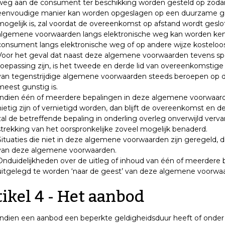
weg aan de consument ter beschikking worden gesteld op zoda
eenvoudige manier kan worden opgeslagen op een duurzame gegev
mogelijk is, zal voordat de overeenkomst op afstand wordt ges
algemene voorwaarden langs elektronische weg kan worden ken
consument langs elektronische weg of op andere wijze kostelo
Voor het geval dat naast deze algemene voorwaarden tevens sp
toepassing zijn, is het tweede en derde lid van overeenkomstig
van tegenstrijdige algemene voorwaarden steeds beroepen op de
meest gunstig is.
Indien één of meerdere bepalingen in deze algemene voorwaard
nietig zijn of vernietigd worden, dan blijft de overeenkomst en 
zal de betreffende bepaling in onderling overleg onverwijld ver
strekking van het oorspronkelijke zoveel mogelijk benaderd.
Situaties die niet in deze algemene voorwaarden zijn geregeld, 
van deze algemene voorwaarden.
Onduidelijkheden over de uitleg of inhoud van één of meerdere
uitgelegd te worden ‘naar de geest’ van deze algemene voorwa
ikel 4 - Het aanbod
Indien een aanbod een beperkte geldigheidsduur heeft of onder 