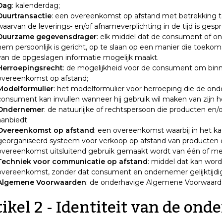
Dag
: kalenderdag;
Duurtransactie
: een overeenkomst op afstand met betrekking t
waarvan de leverings- en/of afnameverplichting in de tijd is gespr
Duurzame gegevensdrager
: elk middel dat de consument of on
hem persoonlijk is gericht, op te slaan op een manier die toeko
van de opgeslagen informatie mogelijk maakt.
Herroepingsrecht
: de mogelijkheid voor de consument om binne
overeenkomst op afstand;
Modelformulier
: het modelformulier voor herroeping die de ond
consument kan invullen wanneer hij gebruik wil maken van zijn h
Ondernemer
: de natuurlijke of rechtspersoon die producten e
aanbiedt;
Overeenkomst op afstand
: een overeenkomst waarbij in het 
georganiseerd systeem voor verkoop op afstand van producten en
overeenkomst uitsluitend gebruik gemaakt wordt van één of me
Techniek voor communicatie op afstand
: middel dat kan word
overeenkomst, zonder dat consument en ondernemer gelijktijdi
Algemene Voorwaarden
: de onderhavige Algemene Voorwaard
ikel 2 - Identiteit van de on