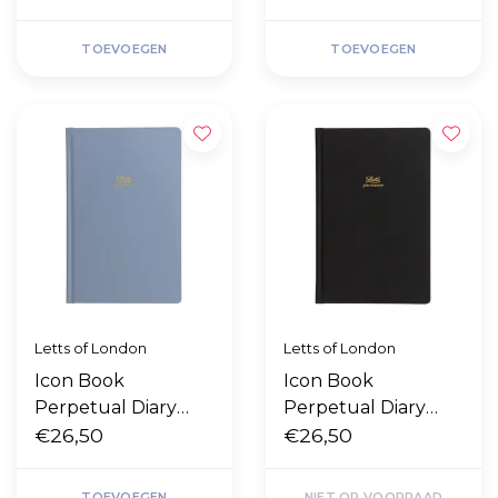
TOEVOEGEN
TOEVOEGEN
Letts of London
Letts of London
Icon Book
Icon Book
Perpetual Diary
Perpetual Diary
"Blue"
€26,50
"Black"
€26,50
TOEVOEGEN
NIET OP VOORRAAD