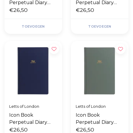
Perpetual Diary
Perpetual Diary
"Pink"
€26,50
"Red"
€26,50
TOEVOEGEN
TOEVOEGEN
Letts of London
Letts of London
Icon Book
Icon Book
Perpetual Diary
Perpetual Diary
"Navy"
€26,50
"Green"
€26,50