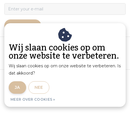
ABONNEER
Wij slaan cookies op om
onze website te verbeteren.
Wij slaan cookies op om onze website te verbeteren. Is
dat akkoord?
Algemene voorwaarden
|
Productinformatie en aansprakelijkheid
|
Privacybeleid
|
JA
NEE
Sitemap
|
RSS Feed
MEER OVER COOKIES »