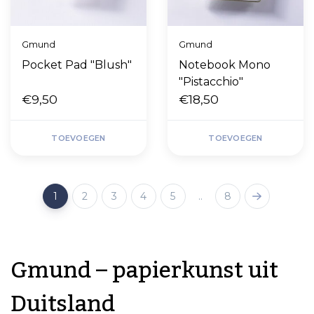
Gmund
Gmund
Pocket Pad "Blush"
Notebook Mono
"Pistacchio"
€9,50
€18,50
TOEVOEGEN
TOEVOEGEN
1
2
3
4
5
..
8
Gmund – papierkunst uit
Duitsland