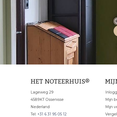
HET NOTEERHUIS®
MI
Lageweg 29
Inlog
4589KT Ossenisse
Mijn b
Nederland
Mijn ve
Tel:
+31 6 31 95 05 12
Vergel