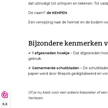
dat uitnodigt tot schrijven en tekenen. Tot va
De naam?
de KEMPEN
.
Een verwijzing naar de heimat en de bodem waa
Bijzondere kenmerken v
✔
1 afgesneden hoekje
– Dat afgesneden hoekj
gebruik.
✔
Gemarmerde schutbladen
– De schutbladen
papier werd door Brepols gedigitaliseerd en vo
Of je nu kiest voor een sobere klassieker of ee
herlezen.
9,8