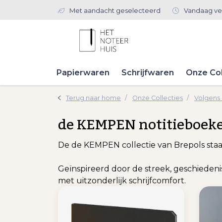
Met aandacht geselecteerd
Vandaag ve
Papierwaren
Schrijfwaren
Onze Col
Terug naar home
Onze Collecties
Volgens
de KEMPEN notitieboeken
De de KEMPEN collectie van Brepols staat
Geïnspireerd door de streek, geschieden
met uitzonderlijk schrijfcomfort.