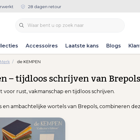
rwerkt
28 dagen retour
lecties
Accessoires
Laatste kans
Blogs
Klan
 Merk
de KEMPEN
 – tijdloos schrijven van Brepol
 voor rust, vakmanschap en tijdloos schrijven.
is en ambachtelijke wortels van Brepols, combineren d