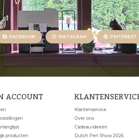
FACEBOOK
INSTAGRAM
PINTEREST
JN ACCOUNT
KLANTENSERVIC
gen
Klantenservice
estellingen
Over ons
rlanglijst
Cadeau-ideeën
ijk producten
Dutch Pen Show 2026