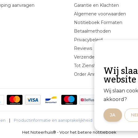
eping aanvragen
Garantie en Klachten
Algemene voorwaarden
Notitieboek Formaten
Betaalmethoden
Privacybeleid
Reviews
Verzenden & retourneren
Wij sla
Tot Ziens!
website
Order Annuleren
Wij slaan coo
akkoord?
JA
NE
den
|
Productinformatie en aansprakelijkheid
|
Privacybeleid
|