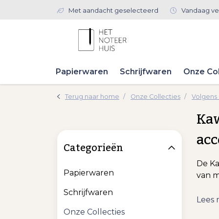
Met aandacht geselecteerd
Vandaag ve
Papierwaren
Schrijfwaren
Onze Col
Terug naar home
Onze Collecties
Volgens
Kaw
ac
Categorieën
De Ka
Papierwaren
van m
Schrijfwaren
Lees
Onze Collecties