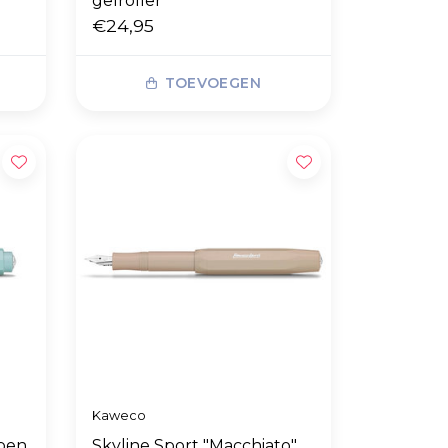
gelroller
€24,95
TOEVOEGEN
Kaweco
lpen
Skyline Sport "Macchiato"