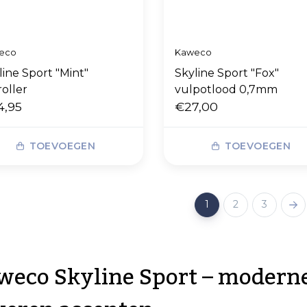
eco
Kaweco
line Sport "Mint"
Skyline Sport "Fox"
roller
vulpotlood 0,7mm
4,95
€27,00
TOEVOEGEN
TOEVOEGEN
1
2
3
weco Skyline Sport – modern