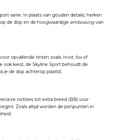
port-serie. In plaats van gouden details, herken
go op de dop en de hoogwaardige
embossing
van
 voor opvallende tinten zoals
mint
,
fox
of
je ook kiest, de Skyline Sport behoudt de
a je de dop achterop plaatst.
recieze notities tot extra breed (BB) voor
begint. Zoals altijd worden de penpunten in
mheid.