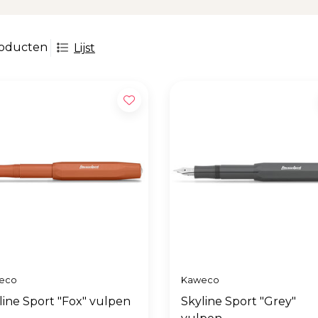
roducten
Lijst
eco
Kaweco
line Sport "Fox" vulpen
Skyline Sport "Grey"