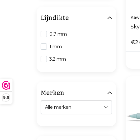
Lijndikte
Kaw
Sky
0,7 mm
€2
1 mm
3,2 mm
Merken
9,8