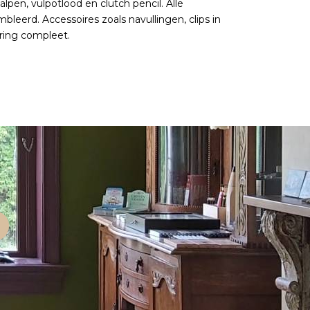
 balpen, vulpotlood en clutch pencil. Alle
erd. Accessoires zoals navullingen, clips in
aring compleet.