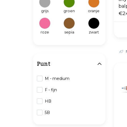
bal
grijs
groen
oranje
€2
roze
sepia
zwart
Punt
M - medium
F - fijn
HB
5B