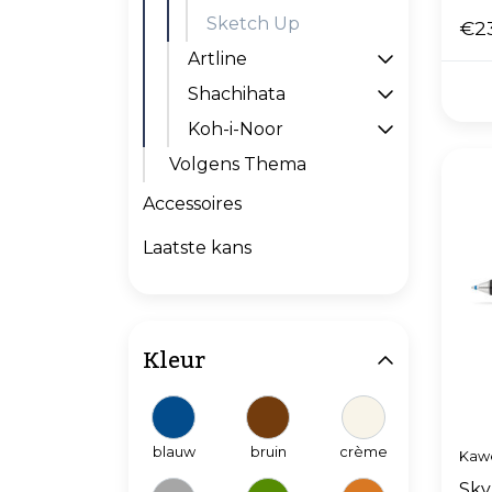
Sketch Up
€2
Artline
Shachihata
Koh-i-Noor
Volgens Thema
Accessoires
Laatste kans
Kleur
blauw
bruin
crème
Kaw
Sky