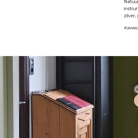
Natuurl
instru
zilver
Kaweco