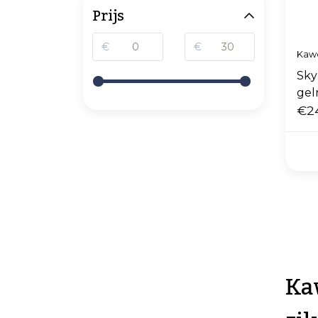
Prijs
€
€
Kaw
Sky
gel
€2
Ka