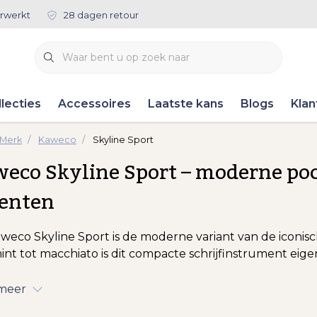
rwerkt
28 dagen retour
lecties
Accessoires
Laatste kans
Blogs
Klan
 Merk
Kaweco
Skyline Sport
eco Skyline Sport – moderne po
centen
weco Skyline Sport is de moderne variant van de iconisc
int tot macchiato is dit compacte schrijfinstrument eigenti
 meer