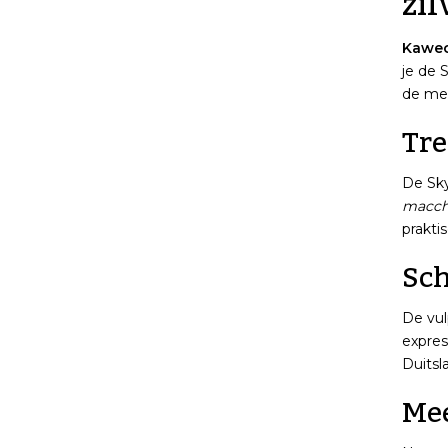
zi
Kawec
je de 
de mer
Tre
De Sky
macch
prakti
Sch
De vul
expres
Duitsl
Mee