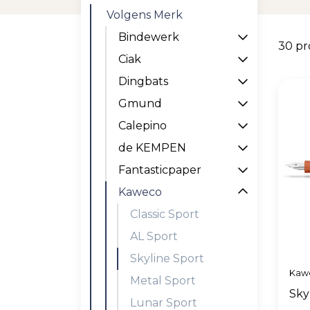
Volgens Merk
Bindewerk
30 p
Ciak
Dingbats
Gmund
Calepino
de KEMPEN
Fantasticpaper
Kaweco
Classic Sport
AL Sport
Skyline Sport
Kaw
Metal Sport
Sky
Lunar Sport