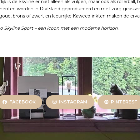
ijk is de Skyline er niet alleen als vulpen, maar ook als rollerball,
menten worden in Duitsland geproduceerd en met zorg geassemble
, goud, brons of zwart en kleurrijke Kaweco-inkten maken de erv
 Skyline Sport – een icoon met een moderne horizon.
FACEBOOK
INSTAGRAM
PINTEREST