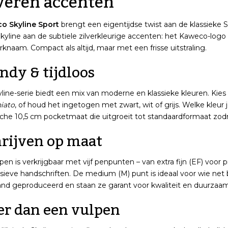
lveren accenten
o Skyline Sport
brengt een eigentijdse twist aan de klassieke S
Skyline aan de subtiele zilverkleurige accenten: het Kaweco-lo
knaam. Compact als altijd, maar met een frisse uitstraling.
ndy & tijdloos
line-serie biedt een mix van moderne en klassieke kleuren. Kies
iato
, of houd het ingetogen met zwart, wit of grijs. Welke kleur 
sche 10,5 cm pocketmaat die uitgroeit tot standaardformaat zodr
rijven op maat
pen is verkrijgbaar met vijf penpunten – van extra fijn (EF) voor p
sieve handschriften. De medium (M) punt is ideaal voor wie net 
and geproduceerd en staan ze garant voor kwaliteit en duurzaa
r dan een vulpen