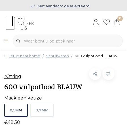
Met aandacht geselecteerd
0
Terug naar home
Schrijfwaren
600 vulpotlood BLAUW
rOtring
600 vulpotlood BLAUW
Maak een keuze
0,5MM
0,7MM
€48,50