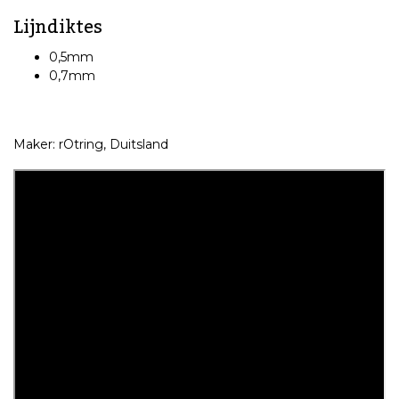
Lijndiktes
0,5mm
0,7mm
Maker: rOtring, Duitsland