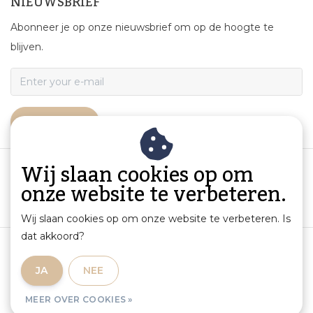
NIEUWSBRIEF
Abonneer je op onze nieuwsbrief om op de hoogte te
blijven.
ABONNEER
Wij slaan cookies op om
onze website te verbeteren.
Wij slaan cookies op om onze website te verbeteren. Is
dat akkoord?
Algemene voorwaarden
|
Productinformatie en aansprakelijkheid
|
Privacybeleid
|
JA
NEE
Sitemap
|
RSS Feed
MEER OVER COOKIES »