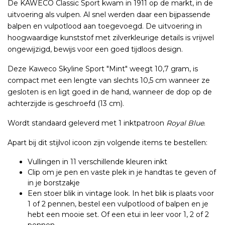
De KAWECO Classic Sport kwam in 1911 op de markt, in de
uitvoering als vulpen. Al snel werden daar een bijpassende
balpen en vulpotlood aan toegevoegd. De uitvoering in
hoogwaardige kunststof met zilverkleurige details is vrijwel
ongewijzigd, bewijs voor een goed tijdloos design.
Deze Kaweco Skyline Sport "Mint" weegt 10,7 gram, is
compact met een lengte van slechts 10,5 cm wanneer ze
gesloten is en ligt goed in de hand, wanneer de dop op de
achterzijde is geschroefd (13 cm).
Wordt standaard geleverd met 1 inktpatroon
Royal Blue
.
Apart bij dit stijlvol icoon zijn volgende items te bestellen:
Vullingen in 11 verschillende kleuren inkt
Clip om je pen en vaste plek in je handtas te geven of
in je borstzakje
Een stoer blik in vintage look. In het blik is plaats voor
1 of 2 pennen, bestel een vulpotlood of balpen en je
hebt een mooie set. Of een etui in leer voor 1, 2 of 2
pennen.