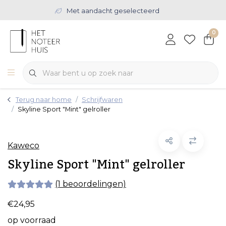
Met aandacht geselecteerd
0
Terug naar home
Schrijfwaren
Skyline Sport "Mint" gelroller
Kaweco
Skyline Sport "Mint" gelroller
(1 beoordelingen)
€24,95
op voorraad