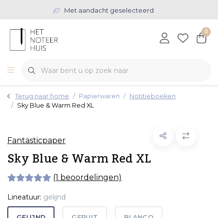
Met aandacht geselecteerd
0
Terug naar home
Papierwaren
Notitieboeken
Sky Blue & Warm Red XL
Fantasticpaper
Sky Blue & Warm Red XL
(1 beoordelingen)
Lineatuur:
gelijnd
GELIJND
GERUIT
BLANCO