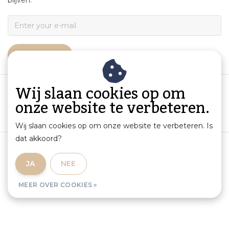
blijven.
ABONNEER
Wij slaan cookies op om
onze website te verbeteren.
Wij slaan cookies op om onze website te verbeteren. Is
dat akkoord?
Algemene voorwaarden
|
Productinformatie en aansprakelijkheid
|
Privacybeleid
|
JA
NEE
Sitemap
|
RSS Feed
MEER OVER COOKIES »