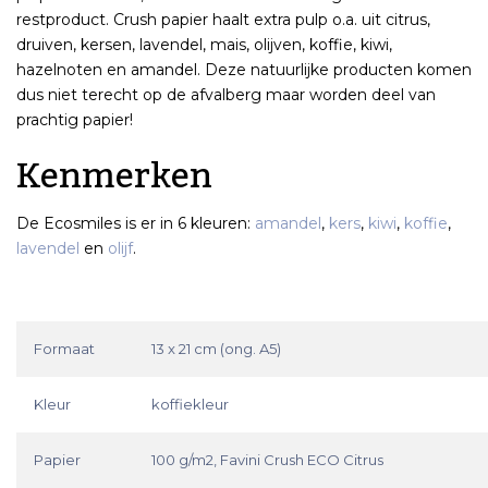
restproduct. Crush papier haalt extra pulp o.a. uit citrus,
druiven, kersen, lavendel, mais, olijven, koffie, kiwi,
hazelnoten en amandel. Deze natuurlijke producten komen
dus niet terecht op de afvalberg maar worden deel van
prachtig papier!
Kenmerken
De Ecosmiles is er in 6 kleuren:
amandel
,
kers
,
kiwi
,
koffie
,
lavendel
en
olijf
.
Formaat
13 x 21 cm (ong. A5)
Kleur
koffiekleur
Papier
100 g/m2, Favini Crush ECO Citrus