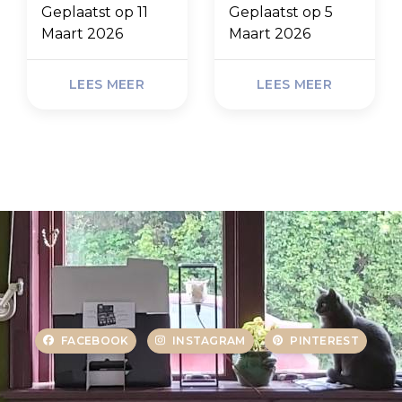
een nieuwe
stempelkussens
Geplaatst op
11
Geplaatst op
5
bladzijde
zo geliefd
Maart 2026
Maart 2026
zijn bij
journalers
LEES MEER
LEES MEER
FACEBOOK
INSTAGRAM
PINTEREST