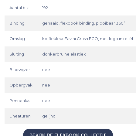
Aantal blz.
192
Binding
genaaid, flexbook binding, plooibaar 360°
Omslag
koffiekleur Favini Crush ECO, met logo in reliëf
Sluiting
donkerbruine elastiek
Bladwijzer
nee
Opbergvak
nee
Pennenlus
nee
Lineaturen
gelijnd
BEKIJK DE FLEXBOOK COLLECTIE