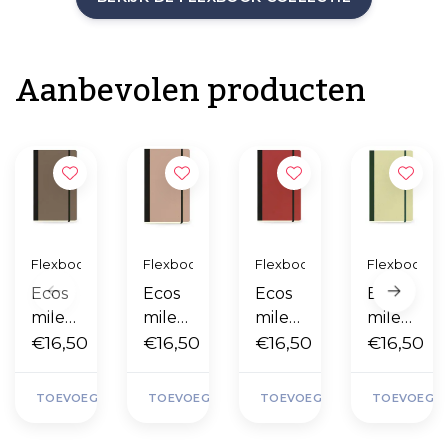
Aanbevolen producten
Flexbook
Flexbook
Flexbook
Flexbook
Ecos
Ecos
Ecos
Ecos
miles
miles
miles
miles
Koffie
€
16,50
Aman
€
16,50
Kers
€
16,50
Kiwi
€
16,50
del
TOEVOEGEN
TOEVOEGEN
TOEVOEGEN
TOEVOEGE