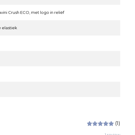
avini Crush ECO, met logo in reliëf
 elastiek
(1)
1 review