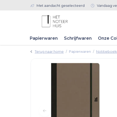
Met aandacht geselecteerd
Vandaag ve
Papierwaren
Schrijfwaren
Onze Col
Terug naar home
Papierwaren
Notitieboe