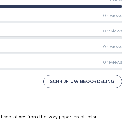
0 reviews
0 reviews
0 reviews
0 reviews
SCHRIJF UW BEOORDELING!
at sensations from the ivory paper, great color