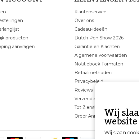
gen
Klantenservice
estellingen
Over ons
rlanglijst
Cadeau-ideeën
ijk producten
Dutch Pen Show 2026
eping aanvragen
Garantie en Klachten
Algemene voorwaarden
Notitieboek Formaten
Betaalmethoden
Privacybeleid
Reviews
Verzenden & retourneren
Wij sla
Tot Ziens!
website
Order Annuleren
Wij slaan coo