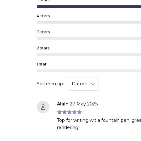
4 stars
3 stars
2 stars
1 star
Sorteren op:
Alain
27 May 2025
Top for writing wit a fountain pen, gre
rendering.