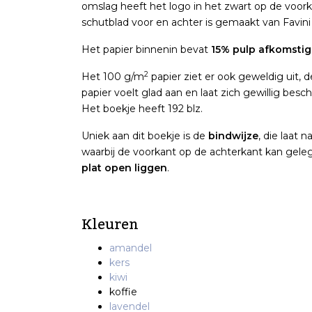
omslag heeft het logo in het zwart op de voork
schutblad voor en achter is gemaakt van Favini
Het papier binnenin bevat
15% pulp afkomstig 
2
Het 100 g/m
papier ziet er ook geweldig uit, d
papier voelt glad aan en laat zich gewillig besc
Het boekje heeft 192 blz.
Uniek aan dit boekje is de
bindwijze
, die laat 
waarbij de voorkant op de achterkant kan geleg
plat open liggen
.
Kleuren
amandel
kers
kiwi
koffie
lavendel