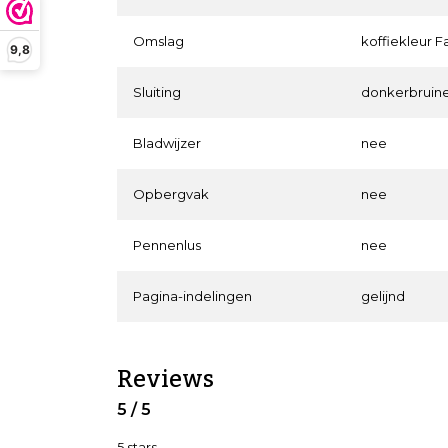
Omslag
koffiekleur F
9,8
Sluiting
donkerbruine
Bladwijzer
nee
Opbergvak
nee
Pennenlus
nee
Pagina-indelingen
gelijnd
Reviews
5 / 5
5 stars