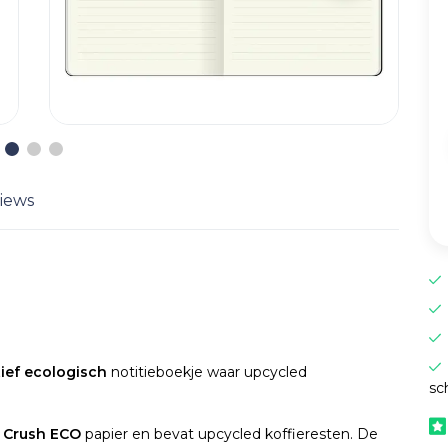
iews
ief ecologisch
notitieboekje waar upcycled
sc
i Crush ECO
papier en bevat upcycled koffieresten. De