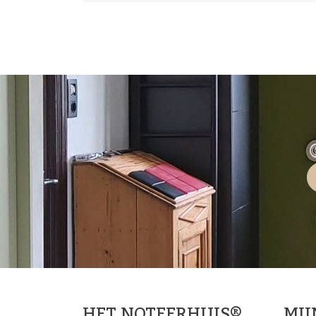
HET NOTEERHUIS®
MI