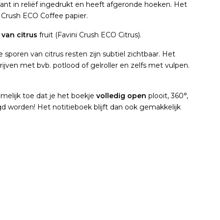
ant in reliëf ingedrukt en heeft afgeronde hoeken. Het
 Crush ECO Coffee papier.
van citrus
fruit (Favini Crush ECO Citrus).
e sporen van citrus resten zijn subtiel zichtbaar. Het
hrijven met bvb. potlood of gelroller en zelfs met vulpen.
namelijk toe dat je het boekje
volledig open
plooit, 360°,
d worden! Het notitieboek blijft dan ook gemakkelijk