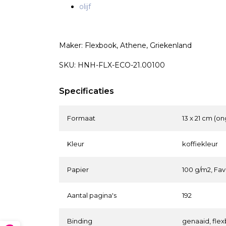
olijf
Maker: Flexbook, Athene, Griekenland
SKU: HNH-FLX-ECO-21.00100
Specificaties
Formaat
13 x 21 cm (on
Kleur
koffiekleur
Papier
100 g/m2, Fav
Aantal pagina's
192
Binding
genaaid, flex