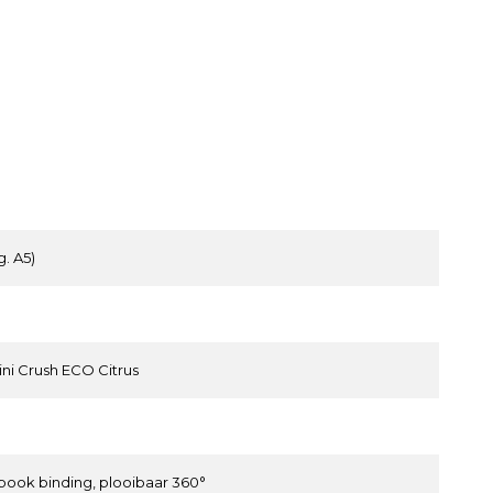
g. A5)
ini Crush ECO Citrus
book binding, plooibaar 360°