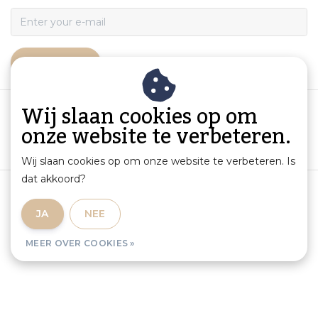
ABONNEER
Wij slaan cookies op om
onze website te verbeteren.
Wij slaan cookies op om onze website te verbeteren. Is
dat akkoord?
Algemene voorwaarden
|
Productinformatie en aansprakelijkheid
|
Privacybeleid
|
JA
NEE
Sitemap
|
RSS Feed
MEER OVER COOKIES »