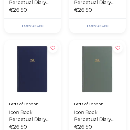
Perpetual Diary
Perpetual Diary
"Pink"
€26,50
"Red"
€26,50
TOEVOEGEN
TOEVOEGEN
Letts of London
Letts of London
Icon Book
Icon Book
Perpetual Diary
Perpetual Diary
"Navy"
€26,50
"Green"
€26,50