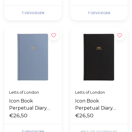
TOEVOEGEN
TOEVOEGEN
Letts of London
Letts of London
Icon Book
Icon Book
Perpetual Diary
Perpetual Diary
"Blue"
€26,50
"Black"
€26,50
TOEVOEGEN
NIET OP VOORRAAD