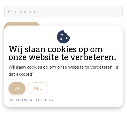
ABONNEER
Wij slaan cookies op om
onze website te verbeteren.
Wij slaan cookies op om onze website te verbeteren. Is
dat akkoord?
Algemene voorwaarden
|
Productinformatie en aansprakelijkheid
|
Privacybeleid
|
JA
NEE
Sitemap
|
RSS Feed
MEER OVER COOKIES »