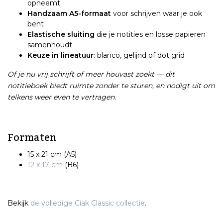
opneemt
Handzaam A5-formaat
voor schrijven waar je ook
bent
Elastische sluiting
die je notities en losse papieren
samenhoudt
Keuze in lineatuur
: blanco, gelijnd of dot grid
Of je nu vrij schrijft of meer houvast zoekt — dit
notitieboek biedt ruimte zonder te sturen, en nodigt uit om
telkens weer even te vertragen.
Formaten
15 x 21 cm (A5)
12 x 17 cm
(B6)
Bekijk
de volledige Ciak Classic collectie
.