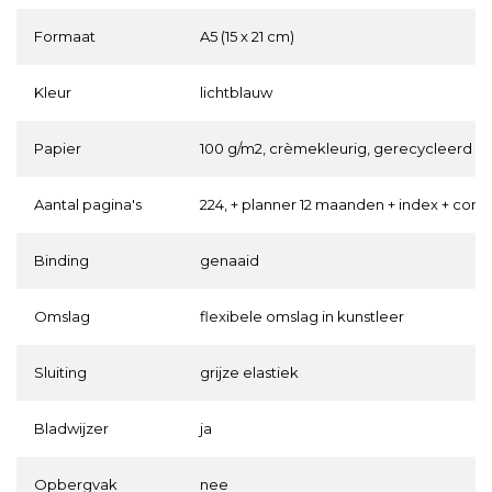
Formaat
A5 (15 x 21 cm)
Kleur
lichtblauw
Papier
100 g/m2, crèmekleurig, gerecycleerd
Aantal pagina's
224, + planner 12 maanden + index + contac
Binding
genaaid
Omslag
flexibele omslag in kunstleer
Sluiting
grijze elastiek
Bladwijzer
ja
Opbergvak
nee