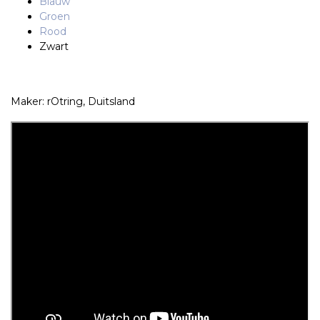
Blauw
Groen
Rood
Zwart
Maker: rOtring, Duitsland