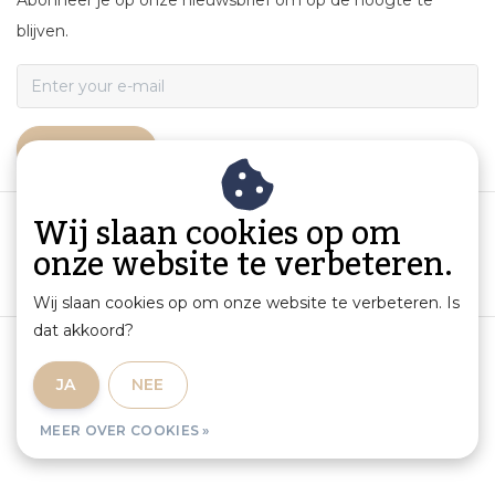
blijven.
ABONNEER
Wij slaan cookies op om
onze website te verbeteren.
Wij slaan cookies op om onze website te verbeteren. Is
dat akkoord?
Algemene voorwaarden
|
Productinformatie en aansprakelijkheid
|
Privacybeleid
|
JA
NEE
Sitemap
|
RSS Feed
MEER OVER COOKIES »