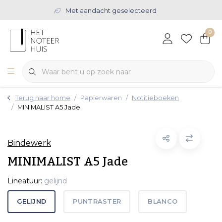
Met aandacht geselecteerd
0
Terug naar home
Papierwaren
Notitieboeken
MINIMALIST A5 Jade
Bindewerk
MINIMALIST A5 Jade
Lineatuur:
gelijnd
GELIJND
PUNTRASTER
BLANCO