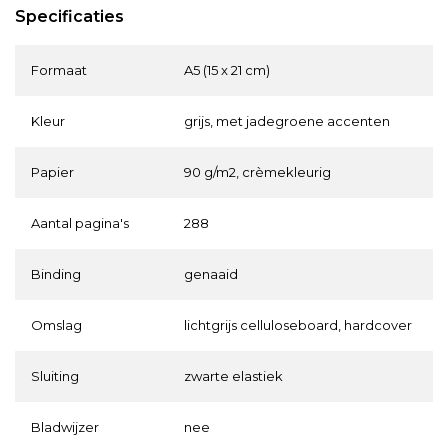
Specificaties
Formaat
A5 (15 x 21 cm)
Kleur
grijs, met jadegroene accenten
Papier
90 g/m2, crèmekleurig
Aantal pagina's
288
Binding
genaaid
Omslag
lichtgrijs celluloseboard, hardcover
Sluiting
zwarte elastiek
Bladwijzer
nee