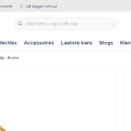
rwerkt
28 dagen retour
lecties
Accessoires
Laatste kans
Blogs
Klan
lip - Brons