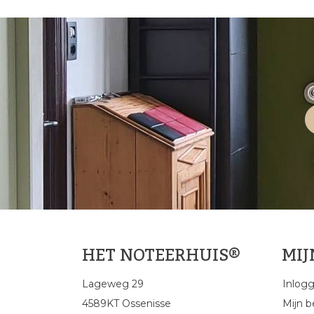
HET NOTEERHUIS®
MI
Lageweg 29
Inlog
4589KT Ossenisse
Mijn b