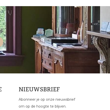
E
NIEUWSBRIEF
Abonneer je op onze nieuwsbrief
om op de hoogte te blijven.