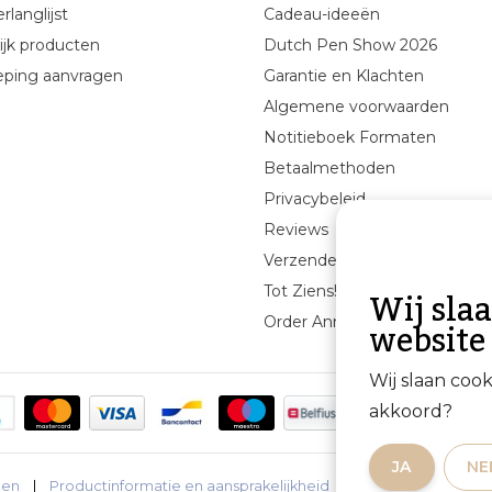
rlanglijst
Cadeau-ideeën
ijk producten
Dutch Pen Show 2026
eping aanvragen
Garantie en Klachten
Algemene voorwaarden
Notitieboek Formaten
Betaalmethoden
Privacybeleid
Reviews
Verzenden & retourneren
Wij sla
Tot Ziens!
website
Order Annuleren
Wij slaan coo
akkoord?
JA
NE
den
|
Productinformatie en aansprakelijkheid
|
Privacybeleid
|