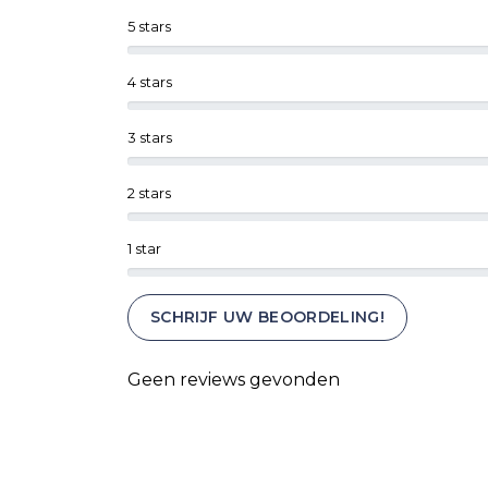
5 stars
4 stars
3 stars
2 stars
1 star
SCHRIJF UW BEOORDELING!
Geen reviews gevonden