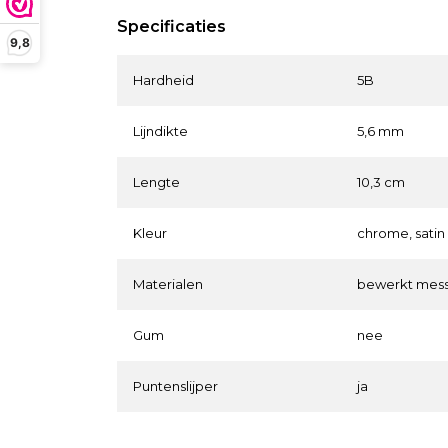
Specificaties
9,8
Hardheid
5B
Lijndikte
5,6 mm
Lengte
10,3 cm
Kleur
chrome, satin 
Materialen
bewerkt mess
Gum
nee
Puntenslijper
ja