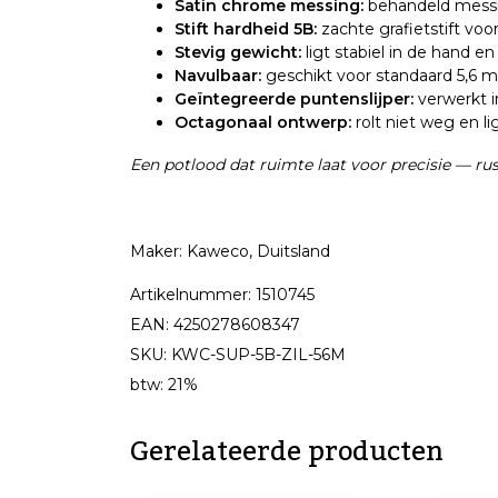
Satin chrome messing:
behandeld messin
Stift hardheid 5B:
zachte grafietstift voor
Stevig gewicht:
ligt stabiel in de hand e
Navulbaar:
geschikt voor standaard 5,6 m
Geïntegreerde puntenslijper:
verwerkt i
Octagonaal ontwerp:
rolt niet weg en li
Een potlood dat ruimte laat voor precisie — rust
Maker: Kaweco, Duitsland
Artikelnummer: 1510745
EAN: 4250278608347
SKU: KWC-SUP-5B-ZIL-56M
btw: 21%
Gerelateerde producten