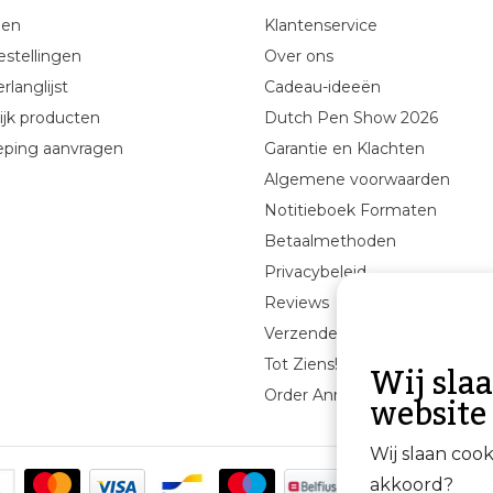
gen
Klantenservice
estellingen
Over ons
rlanglijst
Cadeau-ideeën
ijk producten
Dutch Pen Show 2026
eping aanvragen
Garantie en Klachten
Algemene voorwaarden
Notitieboek Formaten
Betaalmethoden
Privacybeleid
Reviews
Verzenden & retourneren
Wij sla
Tot Ziens!
website
Order Annuleren
Wij slaan coo
akkoord?