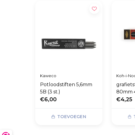
Kaweco
Koh-i-No
Potloodstiften 5,6mm
grafiet
5B (3 st.)
80mm 4B
€6,00
€4,25
TOEVOEGEN