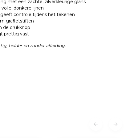
g met een zachte, zilverkleurige glans
 volle, donkere lijnen
n geeft controle tijdens het tekenen
m grafietstiften
n de drukknop
gt prettig vast
ig, helder en zonder afleiding.