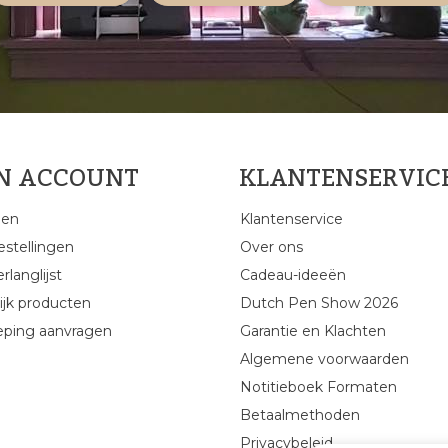
JN ACCOUNT
KLANTENSERVIC
gen
Klantenservice
estellingen
Over ons
rlanglijst
Cadeau-ideeën
ijk producten
Dutch Pen Show 2026
eping aanvragen
Garantie en Klachten
Algemene voorwaarden
Notitieboek Formaten
Betaalmethoden
Privacybeleid