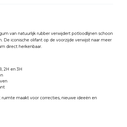
gum van natuurlijk rubber verwijdert potloodlijnen schoon
. De iconische olifant op de voorzijde verwijst naar meer
 direct herkenbaar.
B, 2H en 3H
en
jven
ant
ruimte maakt voor correcties, nieuwe ideeën en