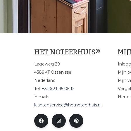
HET NOTEERHUIS®
MI
Lageweg 29
Inlog
4589KT Ossenisse
Mijn b
Nederland
Mijn ve
Tel:
+31 6 31 95 05 12
Vergel
E-mail:
Herro
klantenservice@hetnoteerhuis.nl