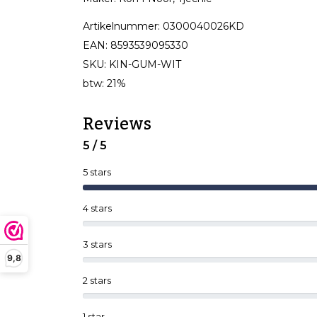
Artikelnummer: 0300040026KD
EAN: 8593539095330
SKU: KIN-GUM-WIT
btw: 21%
Reviews
5 / 5
5 stars
4 stars
3 stars
9,8
2 stars
1 star