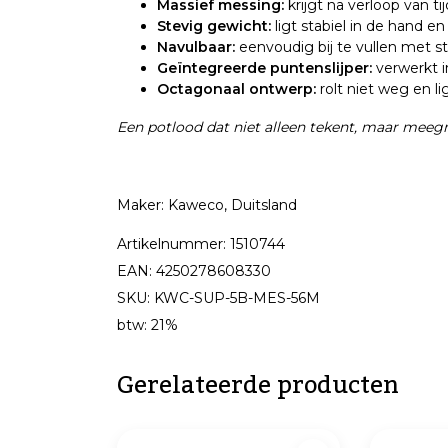
Massief messing:
krijgt na verloop van ti
Stevig gewicht:
ligt stabiel in de hand e
Navulbaar:
eenvoudig bij te vullen met s
Geïntegreerde puntenslijper:
verwerkt i
Octagonaal ontwerp:
rolt niet weg en li
Een potlood dat niet alleen tekent, maar meegro
Maker: Kaweco, Duitsland
Artikelnummer: 1510744
EAN: 4250278608330
SKU: KWC-SUP-5B-MES-56M
btw: 21%
Gerelateerde producten