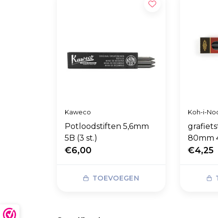
Kaweco
Koh-i-No
Potloodstiften 5,6mm
grafiet
5B (3 st.)
80mm 4B
€6,00
€4,25
TOEVOEGEN