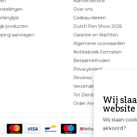
gen
Klantenservice
estellingen
Over ons
rlanglijst
Cadeau-ideeën
ijk producten
Dutch Pen Show 2026
eping aanvragen
Garantie en Klachten
Algemene voorwaarden
Notitieboek Formaten
Betaalmethoden
Privacybeleid
Reviews
Verzenden & retourneren
Wij sla
Tot Ziens!
website
Order Annuleren
Wij slaan coo
akkoord?