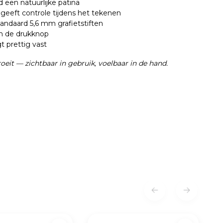
jd een natuurlijke patina
n geeft controle tijdens het tekenen
tandaard 5,6 mm grafietstiften
n de drukknop
gt prettig vast
eit — zichtbaar in gebruik, voelbaar in de hand.