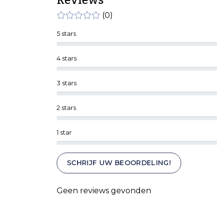
Reviews
(0)
5 stars
4 stars
3 stars
2 stars
1 star
SCHRIJF UW BEOORDELING!
Geen reviews gevonden