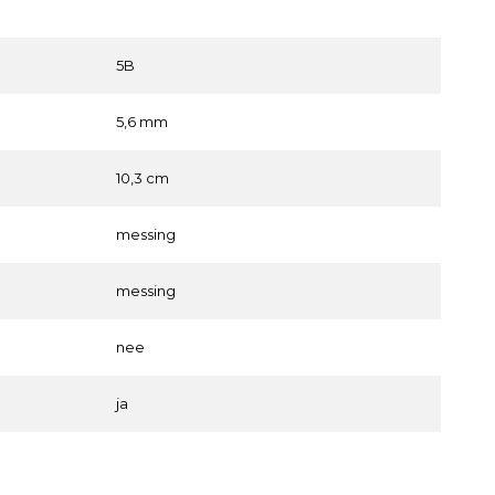
5B
5,6 mm
10,3 cm
messing
messing
nee
ja