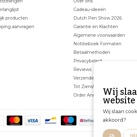
estellingen
Over ons
rlanglijst
Cadeau-ideeën
ijk producten
Dutch Pen Show 2026
eping aanvragen
Garantie en Klachten
Algemene voorwaarden
Notitieboek Formaten
Betaalmethoden
Privacybeleid
Reviews
Verzenden & retourneren
Wij sla
Tot Ziens!
website
Order Annuleren
Wij slaan coo
akkoord?
JA
NE