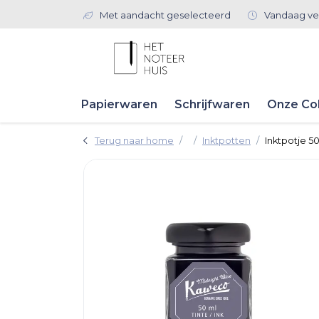
Met aandacht geselecteerd
Vandaag ve
Papierwaren
Schrijfwaren
Onze Col
Terug naar home
Inktpotten
Inktpotje 5