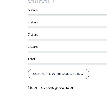
(0)
5 stars
4 stars
3 stars
2 stars
1 star
SCHRIJF UW BEOORDELING!
Geen reviews gevonden