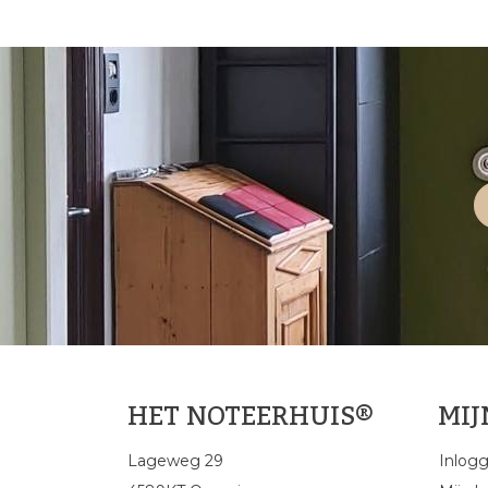
HET NOTEERHUIS®
MI
Lageweg 29
Inlog