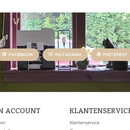
FACEBOOK
INSTAGRAM
PINTEREST
JN ACCOUNT
KLANTENSERVIC
gen
Klantenservice