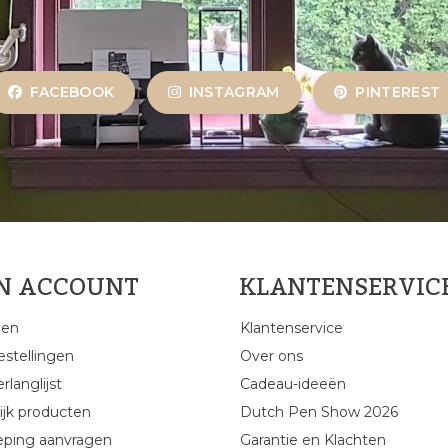
FACEBOOK
INSTAGRAM
PINTEREST
JN ACCOUNT
KLANTENSERVIC
gen
Klantenservice
estellingen
Over ons
rlanglijst
Cadeau-ideeën
ijk producten
Dutch Pen Show 2026
eping aanvragen
Garantie en Klachten