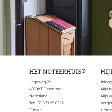
HET NOTEERHUIS®
MI
Lageweg 29
Inlog
4589KT Ossenisse
Mijn b
Nederland
Mijn ve
Tel:
+31 6 31 95 05 12
Vergel
E-mail:
Herro