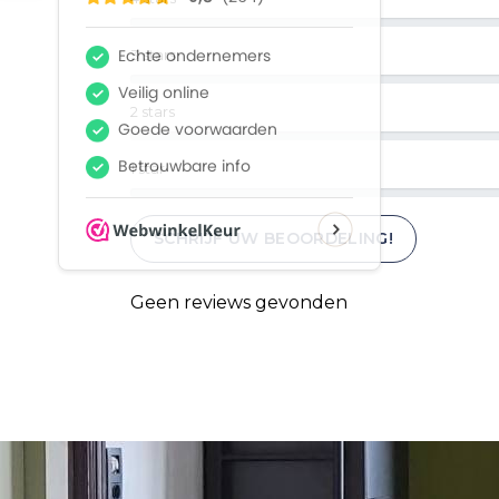
3 stars
2 stars
1 star
SCHRIJF UW BEOORDELING!
Geen reviews gevonden