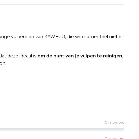
ange vulpennen van KAWECO, die wij momenteel niet in
at deze ideaal is
om de punt van je vulpen te reinigen
,
en.
0 reviews
0 reviews