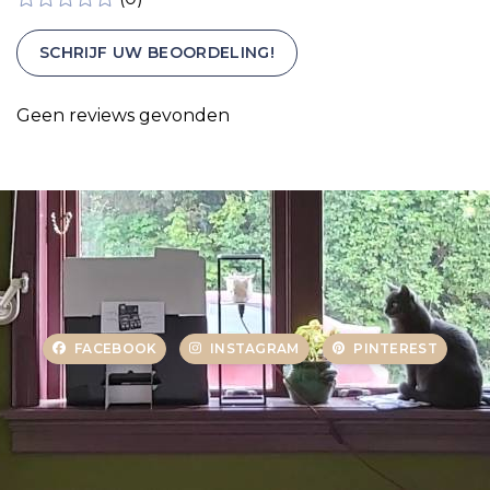
SCHRIJF UW BEOORDELING!
Geen reviews gevonden
FACEBOOK
INSTAGRAM
PINTEREST