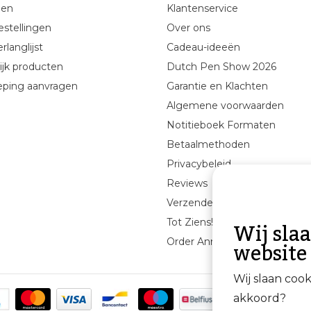
gen
Klantenservice
estellingen
Over ons
rlanglijst
Cadeau-ideeën
ijk producten
Dutch Pen Show 2026
eping aanvragen
Garantie en Klachten
Algemene voorwaarden
Notitieboek Formaten
Betaalmethoden
Privacybeleid
Reviews
Verzenden & retourneren
Wij sla
Tot Ziens!
website
Order Annuleren
Wij slaan coo
akkoord?