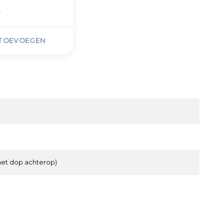
0
TOEVOEGEN
met dop achterop)