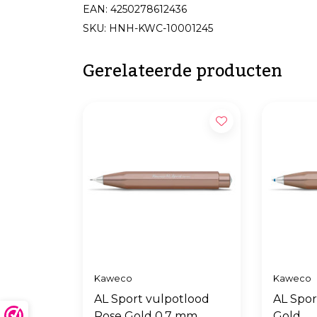
EAN: 4250278612436
SKU: HNH-KWC-10001245
Gerelateerde producten
Kaweco
Kaweco
AL Sport vulpotlood
AL Spor
Rose Gold 0,7 mm
Gold