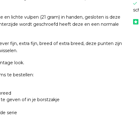
sc
n lichte vulpen (21 gram) in handen, gesloten is deze
chterzijde wordt geschroefd heeft deze en een normale
ever fijn, extra fijn, breed of extra breed, deze punten zijn
wisselen.
intage look.
ms te bestellen:
 breed
 te geven of in je borstzakje
de serie