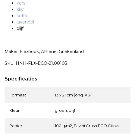
kers
kiwi
koffie
lavendel
olijf
Maker: Flexbook, Athene, Griekenland
SKU: HNH-FLX-ECO-21.00103
Specificaties
Formaat
13 x 21 cm (ong. A5)
Kleur
groen, olijf
Papier
100 g/m2, Favini Crush ECO Citrus