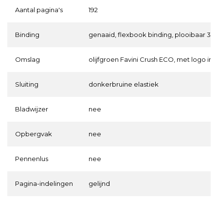
Aantal pagina's
192
Binding
genaaid, flexbook binding, plooibaar 36
Omslag
olijfgroen Favini Crush ECO, met logo in r
Sluiting
donkerbruine elastiek
Bladwijzer
nee
Opbergvak
nee
Pennenlus
nee
Pagina-indelingen
gelijnd