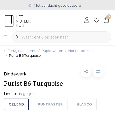
Met aandacht geselecteerd
0
Terug naar home
Papierwaren
Notitieboeken
Purist B6 Turquoise
Bindewerk
Purist B6 Turquoise
Lineatuur:
gelijnd
GELIJND
PUNTRASTER
BLANCO