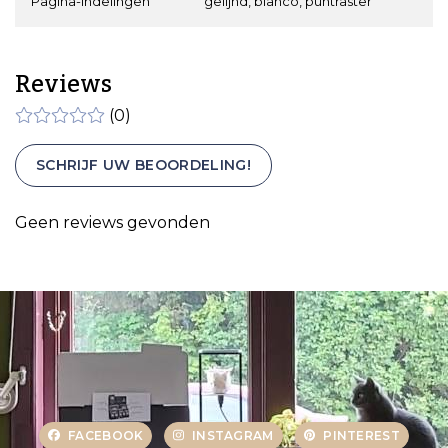
Pagina-indelingen
gelijnd, blanco, puntraster
Reviews
(0)
SCHRIJF UW BEOORDELING!
Geen reviews gevonden
FACEBOOK
INSTAGRAM
PINTEREST