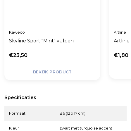
Kaweco
Artline
Skyline Sport "Mint" vulpen
Artlin
€23,50
€1,80
BEKIJK PRODUCT
Specificaties
Formaat
B6 (12 x 17 cm)
Kleur
zwart met turquoise accent