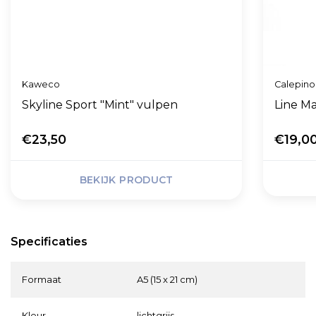
Kaweco
Calepino
Skyline Sport "Mint" vulpen
Line Ma
€23,50
€19,0
BEKIJK PRODUCT
Specificaties
Formaat
A5 (15 x 21 cm)
Kleur
lichtgrijs