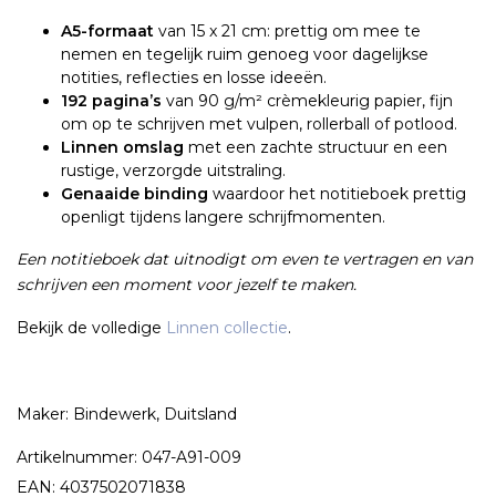
A5-formaat
van 15 x 21 cm: prettig om mee te
nemen en tegelijk ruim genoeg voor dagelijkse
notities, reflecties en losse ideeën.
192 pagina’s
van 90 g/m² crèmekleurig papier, fijn
om op te schrijven met vulpen, rollerball of potlood.
Linnen omslag
met een zachte structuur en een
rustige, verzorgde uitstraling.
Genaaide binding
waardoor het notitieboek prettig
openligt tijdens langere schrijfmomenten.
Een notitieboek dat uitnodigt om even te vertragen en van
schrijven een moment voor jezelf te maken.
Bekijk de volledige
Linnen collectie
.
Maker: Bindewerk, Duitsland
Artikelnummer: 047-A91-009
EAN: 4037502071838