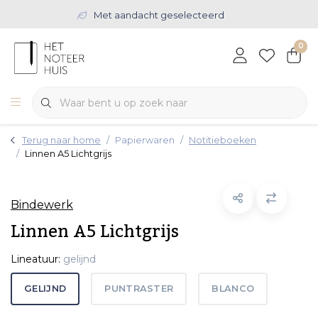
Met aandacht geselecteerd
0
Terug naar home
Papierwaren
Notitieboeken
Linnen A5 Lichtgrijs
Bindewerk
Linnen A5 Lichtgrijs
Lineatuur:
gelijnd
GELIJND
PUNTRASTER
BLANCO