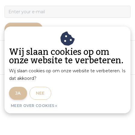
ABONNEER
Wij slaan cookies op om
onze website te verbeteren.
Wij slaan cookies op om onze website te verbeteren. Is
dat akkoord?
Algemene voorwaarden
|
Productinformatie en aansprakelijkheid
|
Privacybeleid
|
JA
NEE
Sitemap
|
RSS Feed
MEER OVER COOKIES »