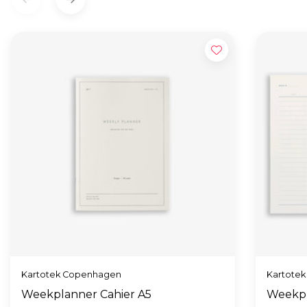
Kartotek Copenhagen
Kartote
Weekplanner Cahier A5
Weekpl