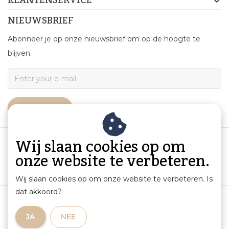
KLANTENSERVICE
NIEUWSBRIEF
Abonneer je op onze nieuwsbrief om op de hoogte te
blijven.
ABONNEER
Wij slaan cookies op om
onze website te verbeteren.
Wij slaan cookies op om onze website te verbeteren. Is
dat akkoord?
Algemene voorwaarden
|
Productinformatie en aansprakelijkheid
|
Privacybeleid
|
JA
NEE
Sitemap
|
RSS Feed