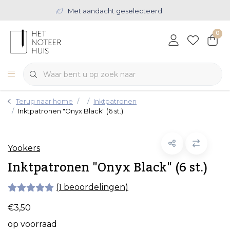
Met aandacht geselecteerd
0
Terug naar home
Inktpatronen
Inktpatronen "Onyx Black" (6 st.)
Yookers
Inktpatronen "Onyx Black" (6 st.)
(1 beoordelingen)
€3,50
op voorraad