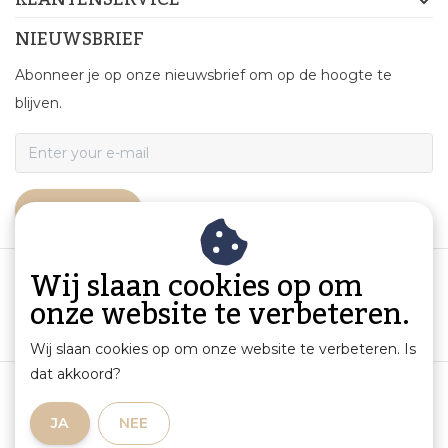
NIEUWSBRIEF
Abonneer je op onze nieuwsbrief om op de hoogte te
blijven.
ABONNEER
Wij slaan cookies op om
onze website te verbeteren.
Wij slaan cookies op om onze website te verbeteren. Is
dat akkoord?
Algemene voorwaarden
|
Productinformatie en aansprakelijkheid
|
Privacybeleid
|
JA
NEE
Sitemap
|
RSS Feed