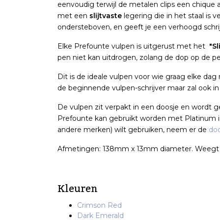
eenvoudig terwijl de metalen clips een chiqu
met een
slijtvaste
legering die in het staal is v
ondersteboven, en geeft je een verhoogd schri
Elke Prefounte vulpen is uitgerust met het
"S
pen niet kan uitdrogen, zolang de dop op de pe
Dit is de ideale vulpen voor wie graag elke dag
de beginnende vulpen-schrijver maar zal ook in
De vulpen zit verpakt in een doosje en wordt 
Prefounte kan gebruikt worden met Platinum in
andere merken) wilt gebruiken, neem er de
doo
Afmetingen: 138mm x 13mm diameter. Weegt
Kleuren
Crimson Red
Dark Emerald