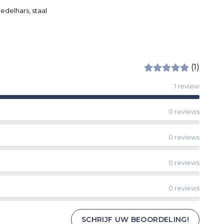
edelhars, staal
(1)
1 review
0 reviews
0 reviews
0 reviews
0 reviews
SCHRIJF UW BEOORDELING!