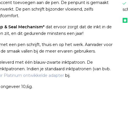
e accent toevoegen aan de pen. De penpunt is gemaakt
erwerkt. De pen schrijft bijzonder vloeiend, zelfs
sc
jfcomfort.
lip & Seal Mechanism"
dat ervoor zorgt dat de inkt in de
n zit, en dit gedurende minstens een jaar!
 met een pen schrijft, thuis en op het werk. Aanrader voor
 de smaak vallen bij de meer ervaren gebruikers.
geleverd met één blauw-zwarte inktpatroon. De
ktpatronen. Indien je standaard inktpatronen (van bvb.
r Platinum ontwikkelde adapter
bij.
 ongeveer 10,6g.