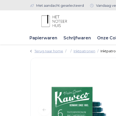
Met aandacht geselecteerd
Vandaag ve
Papierwaren
Schrijfwaren
Onze Col
Terug naar home
Inktpatronen
Inktpatro