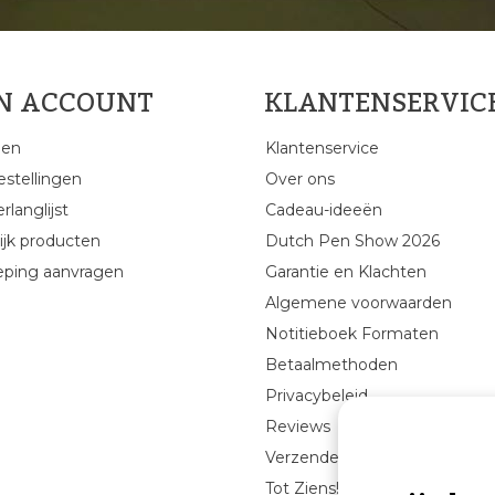
JN ACCOUNT
KLANTENSERVIC
gen
Klantenservice
estellingen
Over ons
rlanglijst
Cadeau-ideeën
ijk producten
Dutch Pen Show 2026
eping aanvragen
Garantie en Klachten
Algemene voorwaarden
Notitieboek Formaten
Betaalmethoden
Privacybeleid
Reviews
Verzenden & retourneren
Tot Ziens!