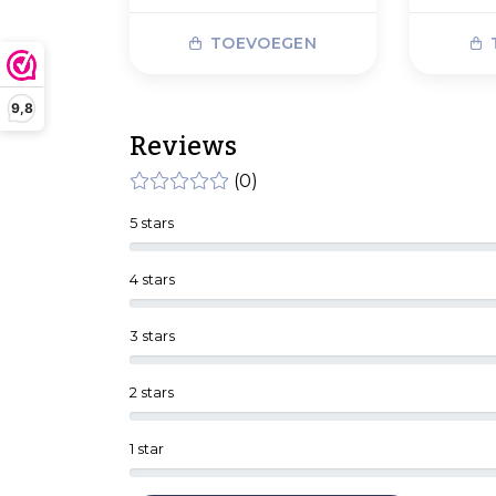
TOEVOEGEN
9,8
Reviews
(0)
5 stars
4 stars
3 stars
2 stars
1 star