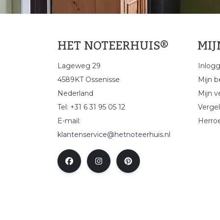
HET NOTEERHUIS®
MI
Lageweg 29
Inlog
4589KT Ossenisse
Mijn b
Nederland
Mijn ve
Tel:
+31 6 31 95 05 12
Vergel
E-mail:
Herro
klantenservice@hetnoteerhuis.nl