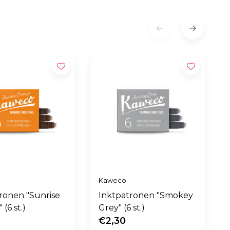
Kaweco
ronen "Sunrise
Inktpatronen "Smokey
(6 st.)
Grey" (6 st.)
€2,30