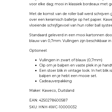
voor elke dag; mooi in klassiek bordeaux met go
Met de komst van de roller ball werd schrijven g
over een keramisch balletje op het papier. Kaw
vloeiende schrijfgevoel van hun roller ball syst
Standaard geleverd in een mooi kartonnen doosj
blauw van 0,7mm. Vullingen zijn beschikbaar in 
Optioneel:
Vullingen in zwart of blauw (0,7mm)
Clip om je balpen en vaste plek in je hand
Een stoer blik in vintage look. In het blik 
balpen en je hebt een mooie set.
Cadeauverpakking
Maker: Kaweco, Duitsland
EAN: 4250278600587
SKU: HNH-KWC-10000032