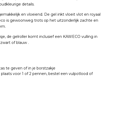
udkleurige details.
emakkelijk en vloeiend. De gel inkt vloeit vlot en royaal
eco is gewoonweg trots op het uitzonderlijk zachte en
eem.
e, de gelroller komt inclusief een KAWECO vulling in
zwart of blauw .
tas te geven of in je borstzakje
is plaats voor 1 of 2 pennen, bestel een vulpotlood of