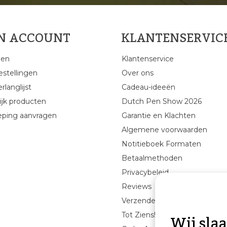
JN ACCOUNT
KLANTENSERVIC
gen
Klantenservice
estellingen
Over ons
rlanglijst
Cadeau-ideeën
ijk producten
Dutch Pen Show 2026
eping aanvragen
Garantie en Klachten
Algemene voorwaarden
Notitieboek Formaten
Betaalmethoden
Privacybeleid
Reviews
Verzenden & retourneren
Wij sla
Tot Ziens!