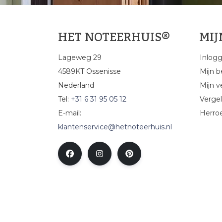
HET NOTEERHUIS®
MI
Lageweg 29
Inlog
4589KT Ossenisse
Mijn b
Nederland
Mijn ve
Tel:
+31 6 31 95 05 12
Vergel
E-mail:
Herro
klantenservice@hetnoteerhuis.nl