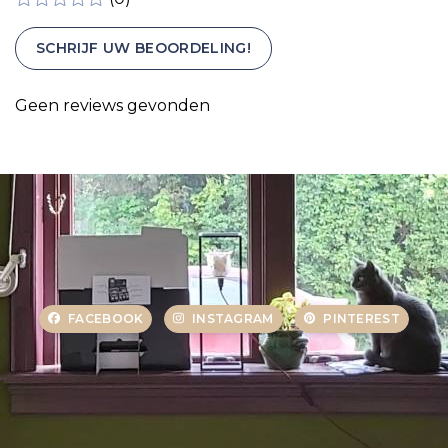
SCHRIJF UW BEOORDELING!
Geen reviews gevonden
FACEBOOK
INSTAGRAM
PINTEREST