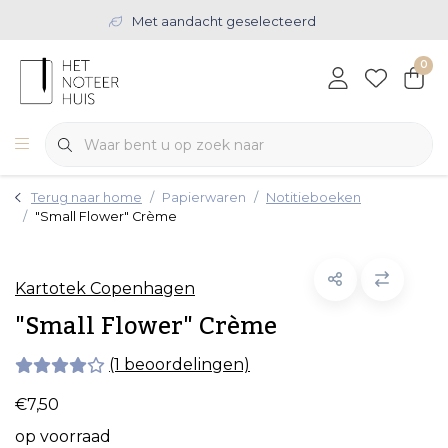
Met aandacht geselecteerd
0
Terug naar home
Papierwaren
Notitieboeken
"Small Flower" Crème
Kartotek Copenhagen
"Small Flower" Crème
(1 beoordelingen)
€7,50
op voorraad