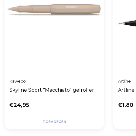
Kaweco
Artline
Skyline Sport "Macchiato" gelroller
Artlin
€24,95
€1,80
TOEVOEGEN