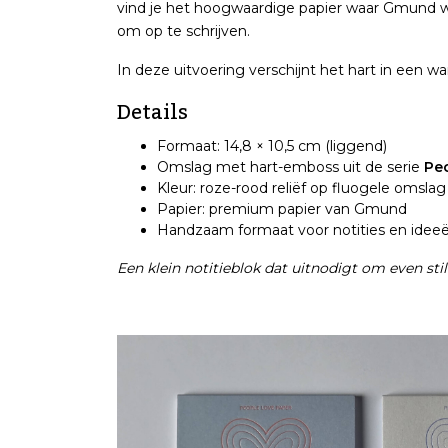
vind je het hoogwaardige papier waar Gmund we
om op te schrijven.
In deze uitvoering verschijnt het hart in
een
w
Details
Formaat: 14,8 × 10,5 cm (liggend)
Omslag met hart-emboss uit de serie
Pe
Kleur: roze-rood reliëf op fluogele omslag
Papier: premium papier van Gmund
Handzaam formaat voor notities en idee
Een klein notitieblok dat uitnodigt om even sti