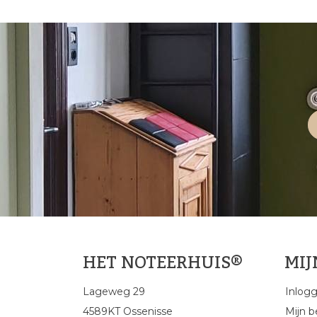
HET NOTEERHUIS®
MI
Lageweg 29
Inlog
4589KT Ossenisse
Mijn b