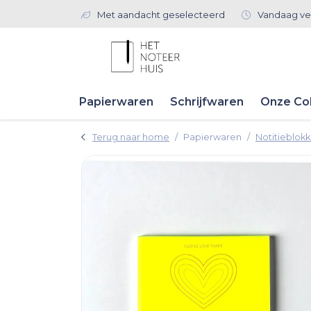
Met aandacht geselecteerd
Vandaag ve
Papierwaren
Schrijfwaren
Onze Col
Terug naar home
Papierwaren
Notitieblok