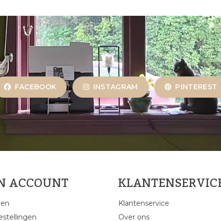
FACEBOOK
INSTAGRAM
PINTEREST
JN ACCOUNT
KLANTENSERVIC
gen
Klantenservice
estellingen
Over ons