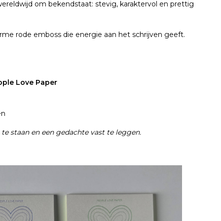
reldwijd om bekendstaat: stevig, karaktervol en prettig
arme
rode
emboss
die
energie
aan
het
schrijven
geeft
.
ople Love Paper
ën
l te staan en een gedachte vast te leggen.