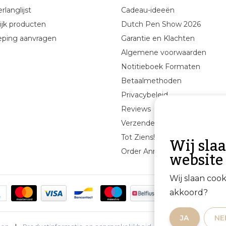
rlanglijst
Cadeau-ideeën
ijk producten
Dutch Pen Show 2026
eping aanvragen
Garantie en Klachten
Algemene voorwaarden
Notitieboek Formaten
Betaalmethoden
Privacybeleid
Reviews
Verzenden & retourneren
Wij sla
Tot Ziens!
website
Order Annuleren
Wij slaan coo
akkoord?
JA
NE