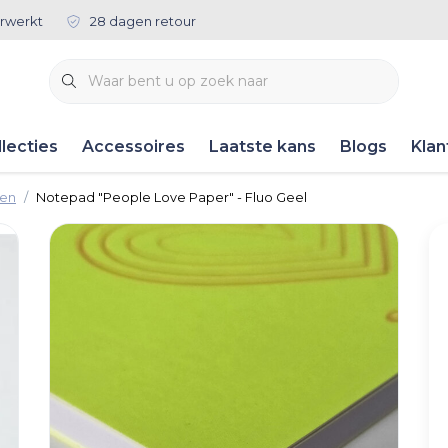
rwerkt
28 dagen retour
lecties
Accessoires
Laatste kans
Blogs
Klan
ken
Notepad "People Love Paper" - Fluo Geel