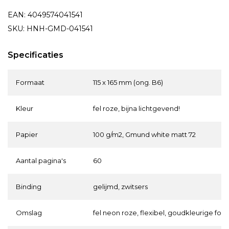
EAN: 4049574041541
SKU: HNH-GMD-041541
Specificaties
Formaat
115 x 165 mm (ong. B6)
Kleur
fel roze, bijna lichtgevend!
Papier
100 g/m2, Gmund white matt 72
Aantal pagina's
60
Binding
gelijmd, zwitsers
Omslag
fel neon roze, flexibel, goudkleurige foli