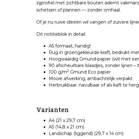
zijprofiel met zichtbare bouten ademt vakmanscha
schetsen of plannen — zonder omhaal.
Of je nu ruwe ideeën wil vangen of zuivere lijnen
Dit notitieblok in detail:
A5 formaat, handig!
Rug in groengekleurde kraft, bedrukt me
Hoogwaardig Gmund-papier (wit met een ui
90 afscheurbare blaadjes, zonder lijnen – t
2
100 g/m
Gmund Eco papier
Mooie afwerking, ambachtelijk verpakt
Herbruikbaar: navulbaar of als kaft te her
Varianten
A4 (21 x 29,7 cm)
A5 (14,8 x 21 cm)
Landschap (liggend) (29,7 x 14 cm)