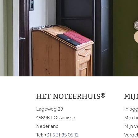
HET NOTEERHUIS®
MI
Lageweg 29
Inlog
4589KT Ossenisse
Mijn b
Nederland
Mijn ve
Tel:
+31 6 31 95 05 12
Vergel