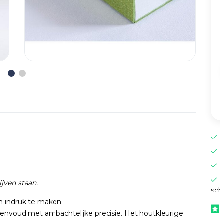
ijven staan.
sc
m indruk te maken.
voud met ambachtelijke precisie. Het houtkleurige