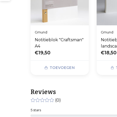
Gmund
Gmund
Notitieblok "Craftsman"
Notitie
A4
landsc
€19,50
€18,50
TOEVOEGEN
Reviews
(0)
5 stars