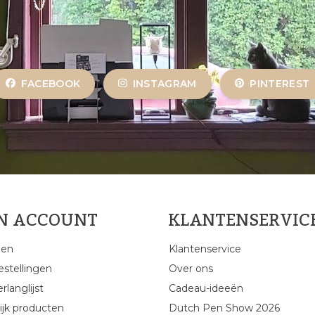
FACEBOOK
INSTAGRAM
PINTEREST
JN ACCOUNT
KLANTENSERVIC
gen
Klantenservice
estellingen
Over ons
rlanglijst
Cadeau-ideeën
ijk producten
Dutch Pen Show 2026