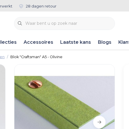
rwerkt
28 dagen retour
lecties
Accessoires
Laatste kans
Blogs
Klan
ken
Blok "Craftsman" A5 - Olivine