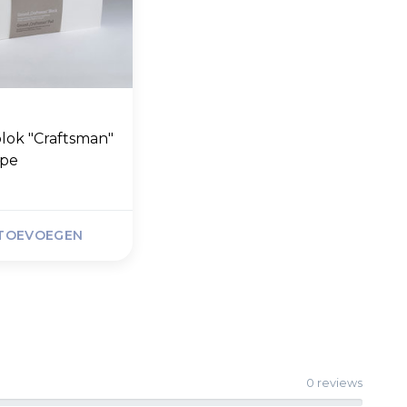
blok "Craftsman"
ape
TOEVOEGEN
0 reviews