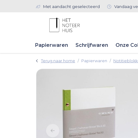
Met aandacht geselecteerd
Vandaag ve
Papierwaren
Schrijfwaren
Onze Col
Terug naar home
Papierwaren
Notitieblok