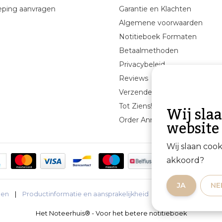
eping aanvragen
Garantie en Klachten
Algemene voorwaarden
Notitieboek Formaten
Betaalmethoden
Privacybeleid
Reviews
Verzenden & retourneren
Wij sla
Tot Ziens!
website
Order Annuleren
Wij slaan coo
akkoord?
JA
NE
den
|
Productinformatie en aansprakelijkheid
|
Privacybeleid
|