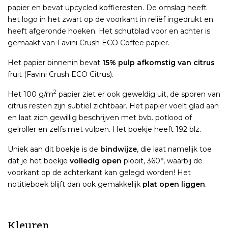
papier en bevat upcycled koffieresten. De omslag heeft
het logo in het zwart op de voorkant in reliëf ingedrukt en
heeft afgeronde hoeken. Het schutblad voor en achter is
gemaakt van Favini Crush ECO Coffee papier.
Het papier binnenin bevat
15% pulp afkomstig van citrus
fruit (Favini Crush ECO Citrus).
2
Het 100 g/m
papier ziet er ook geweldig uit, de sporen van
citrus resten zijn subtiel zichtbaar. Het papier voelt glad aan
en laat zich gewillig beschrijven met bvb. potlood of
gelroller en zelfs met vulpen. Het boekje heeft 192 blz.
Uniek aan dit boekje is de
bindwijze
, die laat namelijk toe
dat je het boekje
volledig open
plooit, 360°, waarbij de
voorkant op de achterkant kan gelegd worden! Het
notitieboek blijft dan ook gemakkelijk
plat open liggen
.
Kleuren