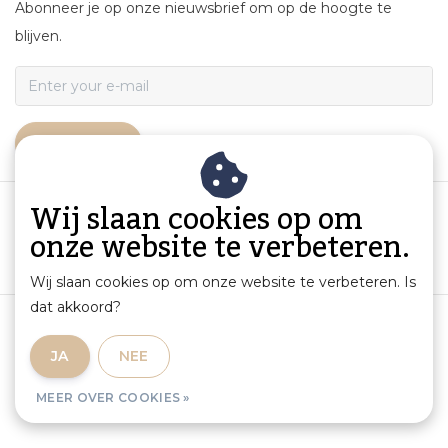
Abonneer je op onze nieuwsbrief om op de hoogte te
blijven.
ABONNEER
Wij slaan cookies op om
onze website te verbeteren.
Wij slaan cookies op om onze website te verbeteren. Is
dat akkoord?
Algemene voorwaarden
|
Productinformatie en aansprakelijkheid
|
Privacybeleid
|
JA
NEE
Sitemap
|
RSS Feed
MEER OVER COOKIES »