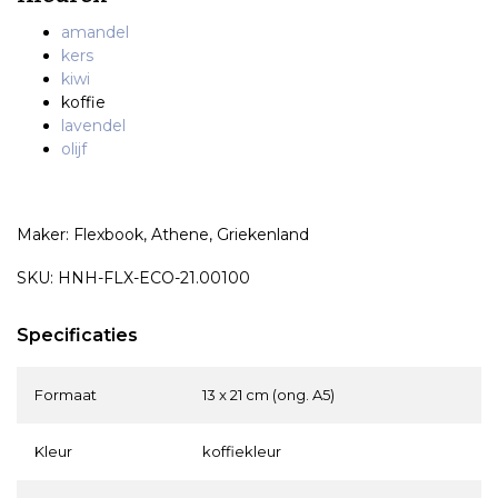
amandel
kers
kiwi
koffie
lavendel
olijf
Maker: Flexbook, Athene, Griekenland
SKU: HNH-FLX-ECO-21.00100
Specificaties
Formaat
13 x 21 cm (ong. A5)
Kleur
koffiekleur