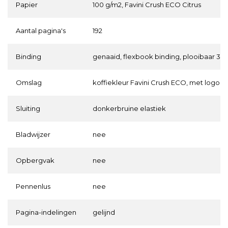
Papier
100 g/m2, Favini Crush ECO Citrus
Aantal pagina's
192
Binding
genaaid, flexbook binding, plooibaar 36
Omslag
koffiekleur Favini Crush ECO, met logo in 
Sluiting
donkerbruine elastiek
Bladwijzer
nee
Opbergvak
nee
Pennenlus
nee
Pagina-indelingen
gelijnd