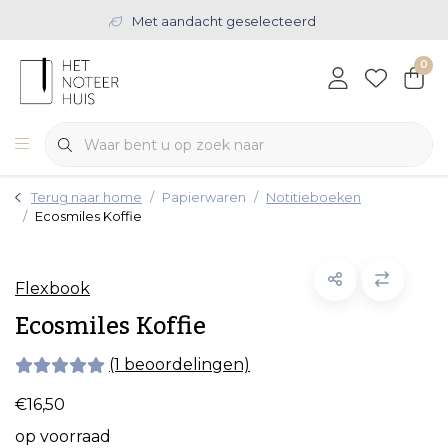
Met aandacht geselecteerd
0
Terug naar home
Papierwaren
Notitieboeken
Ecosmiles Koffie
Flexbook
Ecosmiles Koffie
(1 beoordelingen)
€16,50
op voorraad