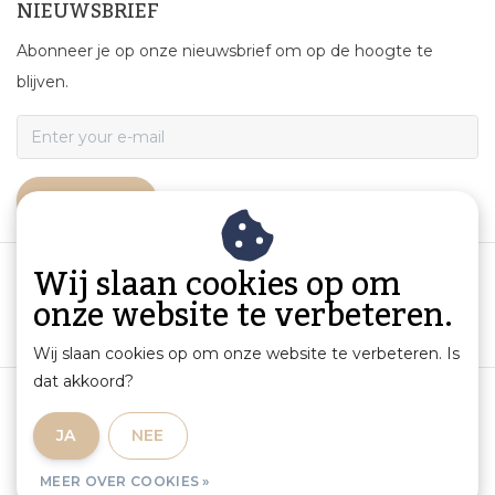
NIEUWSBRIEF
Abonneer je op onze nieuwsbrief om op de hoogte te
blijven.
ABONNEER
Wij slaan cookies op om
onze website te verbeteren.
Wij slaan cookies op om onze website te verbeteren. Is
dat akkoord?
Algemene voorwaarden
|
Productinformatie en aansprakelijkheid
|
Privacybeleid
|
JA
NEE
Sitemap
|
RSS Feed
MEER OVER COOKIES »