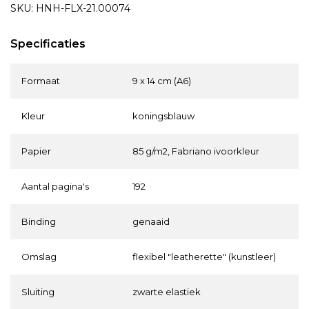
SKU: HNH-FLX-21.00074
Specificaties
Formaat
9 x 14 cm (A6)
Kleur
koningsblauw
Papier
85 g/m2, Fabriano ivoorkleur
Aantal pagina's
192
Binding
genaaid
Omslag
flexibel "leatherette" (kunstleer)
Sluiting
zwarte elastiek