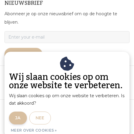
NIEUWSBRIEF
Abonneer je op onze nieuwsbrief om op de hoogte te
blijven.
ABONNEER
Wij slaan cookies op om
onze website te verbeteren.
Wij slaan cookies op om onze website te verbeteren. Is
dat akkoord?
Algemene voorwaarden
|
Productinformatie en aansprakelijkheid
|
Privacybeleid
|
JA
NEE
Sitemap
|
RSS Feed
MEER OVER COOKIES »