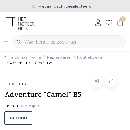
Met aandacht geselecteerd
0
Terug naar home
Papierwaren
Notitieboeken
Adventure "Camel" B5
Flexbook
Adventure "Camel" B5
Lineatuur:
gelijnd
GELIJND