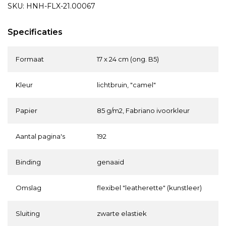
SKU: HNH-FLX-21.00067
Specificaties
Formaat
17 x 24 cm (ong. B5)
Kleur
lichtbruin, "camel"
Papier
85 g/m2, Fabriano ivoorkleur
Aantal pagina's
192
Binding
genaaid
Omslag
flexibel "leatherette" (kunstleer)
Sluiting
zwarte elastiek