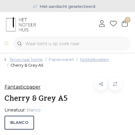
Met aandacht geselecteerd
0
Terug naar home
Papierwaren
Notitieboeken
Cherry & Grey A5
Fantasticpaper
Cherry & Grey A5
Lineatuur:
blanco
BLANCO